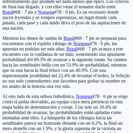
enfrentamiento que promete ser nada menos que épico. Los octavos
de final han llegado, y con ellos viene el tentador duelo entre
Brasil
#68 · 7 pts
y
Noruega
#78 · 6 pts
. Es un escenario donde
nacen leyendas y se rompen esperanzas, un lugar donde cada
patada, cada pase y cada latido lleva el peso de las aspiraciones de
una nación.
Mientras los ritmos de samba de
Brasil
#68 · 7 pts
se preparan para
encontrarse con el espíritu vikingo de
Noruega
#78 · 6 pts
, las
apuestas no podrían ser más altas.
Brasil
#68 · 7 pts
avanza a este
encuentro con la confianza de un titán, sosteniendo una aplastante
probabilidad del 69.3% de avanzar a la siguiente ronda. Su camino
hacia las semifinales brilla con un 53.9% de probabilidad, mientras
que su ruta hacia la final reluce con un 40.9%. Con una
impresionante posibilidad del 22.4% de levantar el trofeo, la Seleção
no son solo contendientes; son favoritos para grabar su nombre en
los anales de la historia una vez más.
Al otro lado de esta odisea futbolística,
Noruega
#78 · 6 pts
se erige
como el audaz desvalido, un equipo cuya mera presencia en esta
etapa habla de determinación y coraje. Con solo un 18.4% de
probabilidad de avanzar, las probabilidades están apiladas como
montañas ante ellos. La búsqueda de los vikingos hacia las
semifinales parece un horizonte distante con un 6.2%, la final un
mero destello con un 1.9%, y la gloria suprema de la victoria un