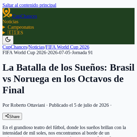
Saltar al contenido principal
CupChances
Noticias
Campeonatos
🇪🇸
ES
CupChances
/
Noticias
/
FIFA World Cup 2026
FIFA World Cup 2026
·
2026-07-05
·
Jornada
91
La Batalla de los Sueños: Brasil
vs Noruega en los Octavos de
Final
Por Roberto Ottaviani
·
Publicado el 5 de julio de 2026
·
Share
En el grandioso teatro del fútbol, donde los sueños brillan con la
intensidad de mil soles, nos encontramos al borde de un