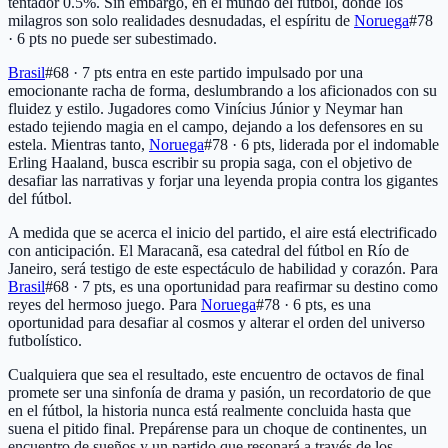
tentador 0.5%. Sin embargo, en el mundo del fútbol, donde los
milagros son solo realidades desnudadas, el espíritu de
Noruega
#78
· 6 pts
no puede ser subestimado.
Brasil
#68 · 7 pts
entra en este partido impulsado por una
emocionante racha de forma, deslumbrando a los aficionados con su
fluidez y estilo. Jugadores como Vinícius Júnior y Neymar han
estado tejiendo magia en el campo, dejando a los defensores en su
estela. Mientras tanto,
Noruega
#78 · 6 pts
, liderada por el indomable
Erling Haaland, busca escribir su propia saga, con el objetivo de
desafiar las narrativas y forjar una leyenda propia contra los gigantes
del fútbol.
A medida que se acerca el inicio del partido, el aire está electrificado
con anticipación. El Maracanã, esa catedral del fútbol en Río de
Janeiro, será testigo de este espectáculo de habilidad y corazón. Para
Brasil
#68 · 7 pts
, es una oportunidad para reafirmar su destino como
reyes del hermoso juego. Para
Noruega
#78 · 6 pts
, es una
oportunidad para desafiar al cosmos y alterar el orden del universo
futbolístico.
Cualquiera que sea el resultado, este encuentro de octavos de final
promete ser una sinfonía de drama y pasión, un recordatorio de que
en el fútbol, la historia nunca está realmente concluida hasta que
suena el pitido final. Prepárense para un choque de continentes, un
encuentro de sueños y un partido que resonará a través de los