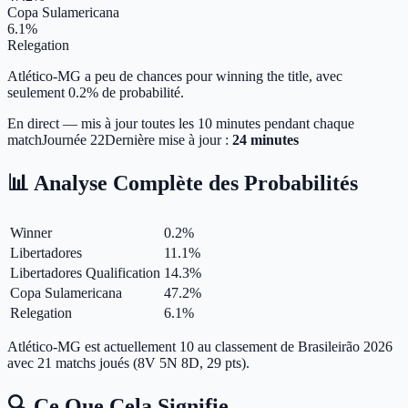
Copa Sulamericana
6.1%
Relegation
Atlético-MG a peu de chances pour winning the title, avec
seulement 0.2% de probabilité.
En direct — mis à jour toutes les 10 minutes pendant chaque
match
Journée
22
Dernière mise à jour :
24 minutes
📊 Analyse Complète des Probabilités
Winner
0.2
%
Libertadores
11.1
%
Libertadores Qualification
14.3
%
Copa Sulamericana
47.2
%
Relegation
6.1
%
Atlético-MG est actuellement 10 au classement de Brasileirão 2026
avec 21 matchs joués (8V 5N 8D, 29 pts).
🔍 Ce Que Cela Signifie