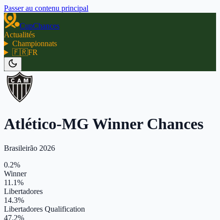
Passer au contenu principal
CupChances
Actualités
Championnats
🇫🇷
FR
Atlético-MG Winner Chances
Brasileirão 2026
0.2%
Winner
11.1%
Libertadores
14.3%
Libertadores Qualification
47.2%