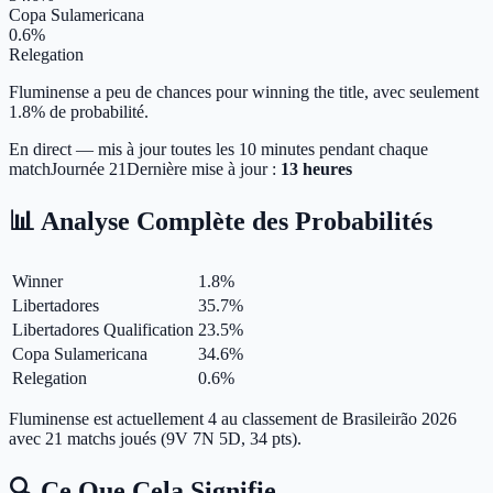
Copa Sulamericana
0.6%
Relegation
Fluminense a peu de chances pour winning the title, avec seulement
1.8% de probabilité.
En direct — mis à jour toutes les 10 minutes pendant chaque
match
Journée
21
Dernière mise à jour :
13 heures
📊 Analyse Complète des Probabilités
Winner
1.8
%
Libertadores
35.7
%
Libertadores Qualification
23.5
%
Copa Sulamericana
34.6
%
Relegation
0.6
%
Fluminense est actuellement 4 au classement de Brasileirão 2026
avec 21 matchs joués (9V 7N 5D, 34 pts).
🔍 Ce Que Cela Signifie