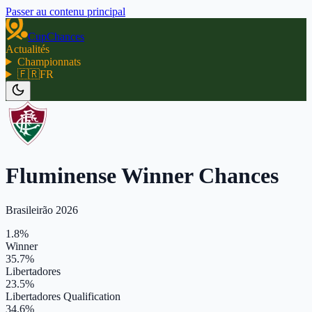
Passer au contenu principal
CupChances
Actualités
Championnats
🇫🇷
FR
Fluminense Winner Chances
Brasileirão 2026
1.8%
Winner
35.7%
Libertadores
23.5%
Libertadores Qualification
34.6%