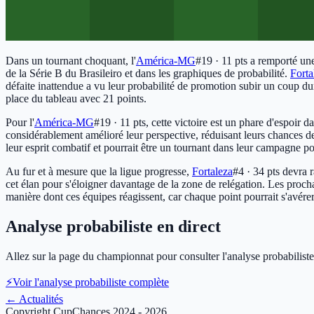
Dans un tournant choquant, l'
América-MG
#19 · 11 pts
a remporté une
de la Série B du Brasileiro et dans les graphiques de probabilité.
Forta
défaite inattendue a vu leur probabilité de promotion subir un coup du
place du tableau avec 21 points.
Pour l'
América-MG
#19 · 11 pts
, cette victoire est un phare d'espoir 
considérablement amélioré leur perspective, réduisant leurs chances d
leur esprit combatif et pourrait être un tournant dans leur campagne pou
Au fur et à mesure que la ligue progresse,
Fortaleza
#4 · 34 pts
devra ra
cet élan pour s'éloigner davantage de la zone de relégation. Les prochai
manière dont ces équipes réagissent, car chaque point pourrait s'avérer 
Analyse probabiliste en direct
Allez sur la page du championnat pour consulter l'analyse probabiliste
⚡
Voir l'analyse probabiliste complète
←
Actualités
Copyright CupChances 2024 - 2026