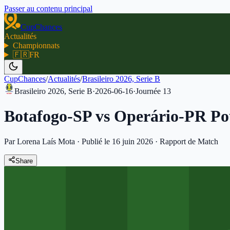
Passer au contenu principal
CupChances
Actualités
Championnats
🇫🇷
FR
CupChances
/
Actualités
/
Brasileiro 2026, Serie B
Brasileiro 2026, Serie B
·
2026-06-16
·
Journée
13
Botafogo-SP vs Operário-PR Po
Par Lorena Laís Mota
·
Publié le 16 juin 2026
·
Rapport de Match
Share