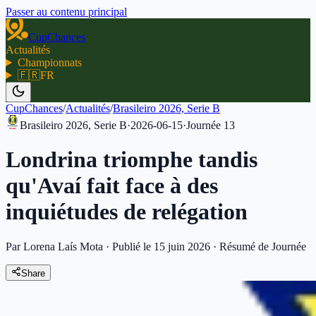
Passer au contenu principal
CupChances
Actualités
Championnats
🇫🇷
FR
CupChances
/
Actualités
/
Brasileiro 2026, Serie B
Brasileiro 2026, Serie B
·
2026-06-15
·
Journée
13
Londrina triomphe tandis
qu'Avaí fait face à des
inquiétudes de relégation
Par Lorena Laís Mota
·
Publié le 15 juin 2026
·
Résumé de Journée
Share