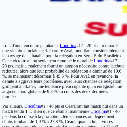
Lors d'une rencontre palpitante,
Londrina
#17 · 20 pts
a remporté
une victoire cruciale de 3-2 contre Avaí, modifiant considérablement
le paysage de la bataille pour la relégation en Série B du Brasileiro.
Cette victoire a non seulement remonté le moral de
Londrina
#17 ·
20 pts
, mais a également fourni un tampon nécessaire contre la chute
redoutée, alors que leur probabilité de relégation a diminué de 10,6
%, se maintenant désormais à 45,5 %. Pour Avaí, en revanche, la
défaite a aggravé leurs problèmes, avec leurs chances de relégation
grimpant à 53,3 %, une tendance préoccupante qui a enregistré une
augmentation globale de 9,3 % au cours des deux dernières
journées.
Par ailleurs,
Criciúma
#1 · 40 pts
et Ceará ont fait match nul dans un
match tendu 1-1. Bien que ce résultat maintienne
Criciúma
#1 · 40
pts
dans la course à la promotion, leurs chances ont légèrement
chuté, tombant de 1,9 % à 27,8 %. Ceará, quant à lui, a vu ses
espoirs de promotion s'assombrir davantage, maintenant à 11,6 %,