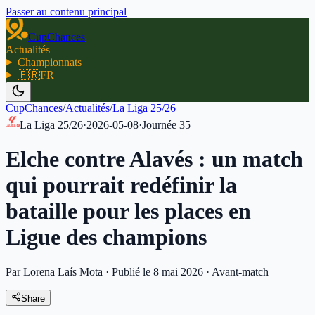
Passer au contenu principal
CupChances
Actualités
Championnats
🇫🇷
FR
CupChances
/
Actualités
/
La Liga 25/26
La Liga 25/26
·
2026-05-08
·
Journée
35
Elche contre Alavés : un match
qui pourrait redéfinir la
bataille pour les places en
Ligue des champions
Par Lorena Laís Mota
·
Publié le 8 mai 2026
·
Avant-match
Share