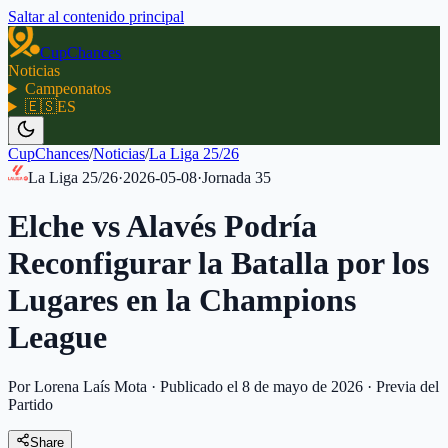
Saltar al contenido principal
CupChances
Noticias
Campeonatos
🇪🇸
ES
CupChances
/
Noticias
/
La Liga 25/26
La Liga 25/26
·
2026-05-08
·
Jornada
35
Elche vs Alavés Podría
Reconfigurar la Batalla por los
Lugares en la Champions
League
Por Lorena Laís Mota
·
Publicado el 8 de mayo de 2026
·
Previa del
Partido
Share