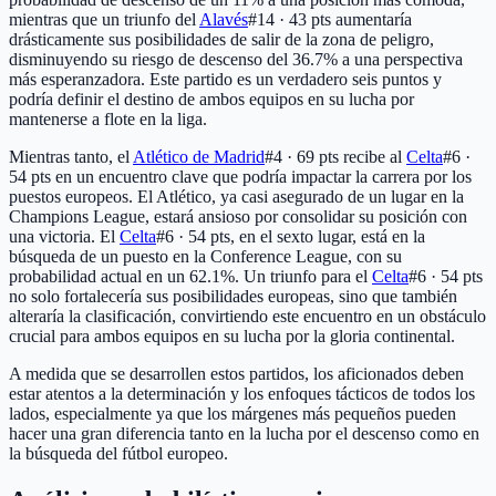
mientras que un triunfo del
Alavés
#14 · 43 pts
aumentaría
drásticamente sus posibilidades de salir de la zona de peligro,
disminuyendo su riesgo de descenso del 36.7% a una perspectiva
más esperanzadora. Este partido es un verdadero seis puntos y
podría definir el destino de ambos equipos en su lucha por
mantenerse a flote en la liga.
Mientras tanto, el
Atlético de Madrid
#4 · 69 pts
recibe al
Celta
#6 ·
54 pts
en un encuentro clave que podría impactar la carrera por los
puestos europeos. El Atlético, ya casi asegurado de un lugar en la
Champions League, estará ansioso por consolidar su posición con
una victoria. El
Celta
#6 · 54 pts
, en el sexto lugar, está en la
búsqueda de un puesto en la Conference League, con su
probabilidad actual en un 62.1%. Un triunfo para el
Celta
#6 · 54 pts
no solo fortalecería sus posibilidades europeas, sino que también
alteraría la clasificación, convirtiendo este encuentro en un obstáculo
crucial para ambos equipos en su lucha por la gloria continental.
A medida que se desarrollen estos partidos, los aficionados deben
estar atentos a la determinación y los enfoques tácticos de todos los
lados, especialmente ya que los márgenes más pequeños pueden
hacer una gran diferencia tanto en la lucha por el descenso como en
la búsqueda del fútbol europeo.