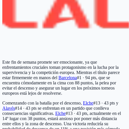
Este fin de semana promete ser emocionante, ya que
enfrentamientos cruciales toman protagonismo en la lucha por la
supervivencia y la competición europea. Mientras el título parece
estar firmemente en manos del
Barcelona
#1 · 94 pts
, que se
encuentra cómodamente en la cima con 88 puntos, la pelea por
evitar el descenso y asegurar un lugar en los próximos torneos
europeos está lejos de resolverse.
Comenzando con la batalla por el descenso,
Elche
#13 · 43 pts
y
Alavés
#14 · 43 pts
se enfrentan en un partido que conlleva
consecuencias significativas.
Elche
#13 · 43 pts
, actualmente en el
14º lugar con 38 puntos, estará ansioso por poner más distancia
entre ellos y la zona de descenso. Una victoria reduciría su
probabilidad de descenso de un 11% a una posición más cómoda,