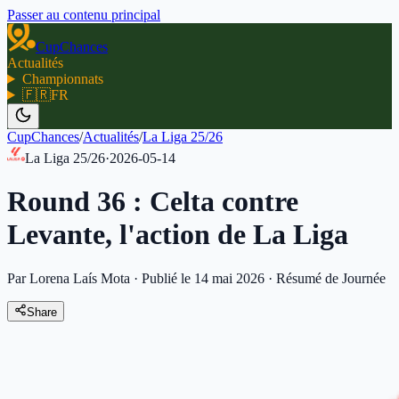
Passer au contenu principal
CupChances
Actualités
Championnats
🇫🇷
FR
CupChances
/
Actualités
/
La Liga 25/26
La Liga 25/26
·
2026-05-14
Round 36 : Celta contre
Levante, l'action de La Liga
Par Lorena Laís Mota
·
Publié le 14 mai 2026
·
Résumé de Journée
Share