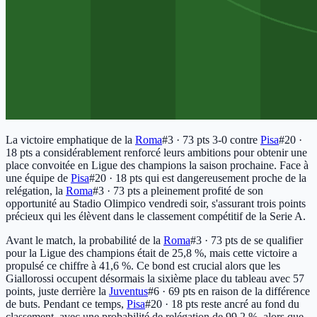
La victoire emphatique de la
Roma
#3 · 73 pts
3-0 contre
Pisa
#20 ·
18 pts
a considérablement renforcé leurs ambitions pour obtenir une
place convoitée en Ligue des champions la saison prochaine. Face à
une équipe de
Pisa
#20 · 18 pts
qui est dangereusement proche de la
relégation, la
Roma
#3 · 73 pts
a pleinement profité de son
opportunité au Stadio Olimpico vendredi soir, s'assurant trois points
précieux qui les élèvent dans le classement compétitif de la Serie A.
Avant le match, la probabilité de la
Roma
#3 · 73 pts
de se qualifier
pour la Ligue des champions était de 25,8 %, mais cette victoire a
propulsé ce chiffre à 41,6 %. Ce bond est crucial alors que les
Giallorossi occupent désormais la sixième place du tableau avec 57
points, juste derrière la
Juventus
#6 · 69 pts
en raison de la différence
de buts. Pendant ce temps,
Pisa
#20 · 18 pts
reste ancré au fond du
classement, avec une probabilité de relégation de 99,2 %, alors que