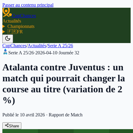
Passer au contenu principal
CupChances
Actualités
Championnats
🇫🇷
FR
CupChances
/
Actualités
/
Serie A 25/26
Serie A 25/26
·
2026-04-10
·
Journée
32
Atalanta contre Juventus : un
match qui pourrait changer la
course au titre (variation de 2
%)
Publié le 10 avril 2026
·
Rapport de Match
Share