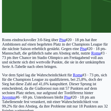
Roms eindrucksvoller 3:0-Sieg über
Pisa
#20 · 18 pts
hat ihre
Ambitionen auf einen begehrten Platz in der Champions League für
die nächste Saison erheblich gestärkt. Gegen eine
Pisa
#20 · 18 pts
-
Mannschaft, die gefährlich nahe am Abstieg steht, nutzte
Roma
#3 ·
73 pts
ihre Chance im Stadio Olimpico am Freitagabend voll aus
und sicherte sich drei wertvolle Punkte, die sie in der umkämpften
Serie A-Tabelle nach oben bringen.
Vor dem Spiel lag die Wahrscheinlichkeit für
Roma
#3 · 73 pts
, sich
für die Champions League zu qualifizieren, bei 25,8%, doch der
Sieg hat diese Zahl auf 41,6% katapultiert. Dieser Sprung ist
entscheidend, da die Giallorossi nun mit 57 Punkten auf dem
sechsten Platz stehen, nur aufgrund der Tordifferenz hinter
Juventus
#6 · 69 pts
. Unterdessen bleibt
Pisa
#20 · 18 pts
am
Tabellenende fest verankert, mit einer Wahrscheinlichkeit von
99,2% für den Abstieg, da ihre Probleme mit nur 18 Punkten aus 32
Spielen weitergehen.