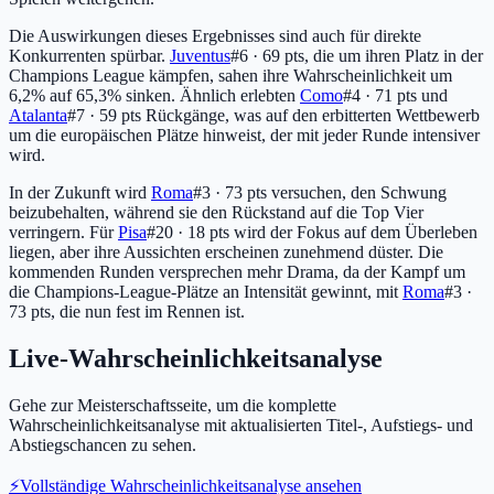
Die Auswirkungen dieses Ergebnisses sind auch für direkte
Konkurrenten spürbar.
Juventus
#6 · 69 pts
, die um ihren Platz in der
Champions League kämpfen, sahen ihre Wahrscheinlichkeit um
6,2% auf 65,3% sinken. Ähnlich erlebten
Como
#4 · 71 pts
und
Atalanta
#7 · 59 pts
Rückgänge, was auf den erbitterten Wettbewerb
um die europäischen Plätze hinweist, der mit jeder Runde intensiver
wird.
In der Zukunft wird
Roma
#3 · 73 pts
versuchen, den Schwung
beizubehalten, während sie den Rückstand auf die Top Vier
verringern. Für
Pisa
#20 · 18 pts
wird der Fokus auf dem Überleben
liegen, aber ihre Aussichten erscheinen zunehmend düster. Die
kommenden Runden versprechen mehr Drama, da der Kampf um
die Champions-League-Plätze an Intensität gewinnt, mit
Roma
#3 ·
73 pts
, die nun fest im Rennen ist.
Live-Wahrscheinlichkeitsanalyse
Gehe zur Meisterschaftsseite, um die komplette
Wahrscheinlichkeitsanalyse mit aktualisierten Titel-, Aufstiegs- und
Abstiegschancen zu sehen.
⚡
Vollständige Wahrscheinlichkeitsanalyse ansehen