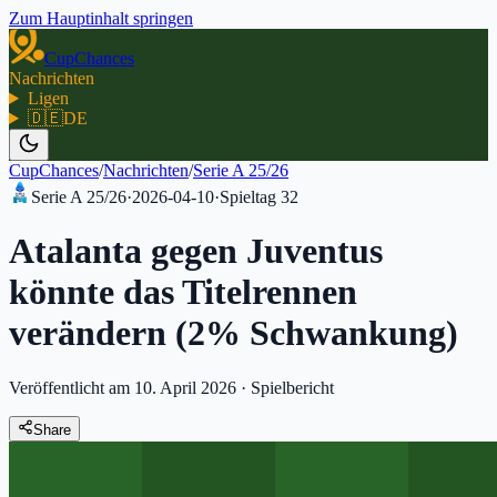
Zum Hauptinhalt springen
CupChances
Nachrichten
Ligen
🇩🇪
DE
CupChances
/
Nachrichten
/
Serie A 25/26
Serie A 25/26
·
2026-04-10
·
Spieltag
32
Atalanta gegen Juventus
könnte das Titelrennen
verändern (2% Schwankung)
Veröffentlicht am 10. April 2026
·
Spielbericht
Share