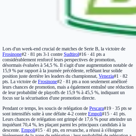
Lors d'un week-end crucial de matches de Serie B, la victoire de
Frosinone
#2 · 81 pts
3-1 contre
Sudtirol
#16 · 41 pts
a
considérablement renforcé leurs perspectives de promotion,
désormais évaluées à 54,5 %. Il s'agit d'une augmentation notable de
15,9 % par rapport à la journée précédente, reflétant leur solide
position juste derrière les leaders du championnat,
Venezia
#1 · 82
pts
. La victoire de
Frosinone
#2 · 81 pts
a non seulement amélioré
leurs chances de promotion, mais a également entraîné une réduction
de leur probabilité de playoffs de 15,9 % à 45,5 %, indiquant un
focus sur la sécurisation d'une promotion directe.
Pendant ce temps, les soucis de relégation de
Pescara
#19 · 35 pts
se
sont intensifiés suite à une défaite 4-2 contre
Empoli
#15 · 41 pts
.
Leurs chances de relégation ont grimpé de 17,6 % pour atteindre un
inquiétant 70,4 %, les plaçant parmi les principaux candidats à la
descente.
Empoli
#15 · 41 pts
, en revanche, a réussi à s'éloigner
légèrement de la zone de relégation ; leur probabilité de relégation a