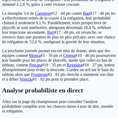
diminué à 2,8 %, grâce à cette victoire cruciale.
Le triomphe 3-0 de
Carrarese
#12 · 44 pts
contre
Bari
#17 · 40 pts
les
a effectivement retirés de la course à la relégation, leur probabilité
chutant à seulement 0,1 %. Parallèlement, leurs perspectives de
playoffs se sont améliorées, atteignant désormais 18,4 %, reflétant
leur trajectoire ascendante.
Bari
#17 · 40 pts
, en revanche, se
retrouve dans une position de plus en plus précaire, avec une chance
de relégation de 52,6 %, soulignant la gravité de leur situation.
La prochaine journée promet encore plus de drame, alors que des
équipes comme
Monza
#3 · 76 pts
et
Cesena
#10 · 46 pts
poursuivent
leur bataille pour les places de playoffs, tandis que celles en bas de
tableau, comme
Pescara
#19 · 35 pts
et
Reggiana
#18 · 37 pts
, luttent
désespérément pour éviter la descente. Gardez un œil sur le haut du
tableau alors que
Frosinone
#2 · 81 pts
cherche à maintenir son élan
et à défier
Venezia
#1 · 82 pts
pour la première place.
Analyse probabiliste en direct
Allez sur la page du championnat pour consulter l'analyse
probabiliste complète avec les chances mises à jour de titre, montée
et relégation.