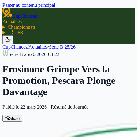
Passer au contenu principal
CupChances
Actualités
Championnats
🇫🇷
FR
CupChances
/
Actualités
/
Serie B 25/26
Serie B 25/26
·
2026-03-22
Frosinone Grimpe Vers la
Promotion, Pescara Plonge
Davantage
Publié le 22 mars 2026
·
Résumé de Journée
Share