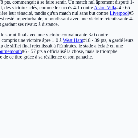
78 pts
, commençait à se faire sentir. Un match nul âprement disputé 1-
nt, des victoires clés, comme le succès 4-1 contre
Aston Villa
#4 · 65
ère leur ténacité, tandis qu'un match nul sans but contre
Liverpool
#5
st resté imperturbable, rebondissant avec une victoire retentissante 4-
t gardant ses rivaux à distance.
 le sprint final avec une victoire convaincante 3-0 contre
y compris une victoire âpre 1-0 à
West Ham
#18 · 39 pts
, a gardé leurs
up de sifflet final retentissait à l'Emirates, le stade a éclaté en une
urnemouth
#6 · 57 pts
a officialisé la chose, mais le triomphe
e de ce titre grâce à sa résilience et son panache.