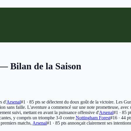
 Bilan de la Saison
s d'
Arsenal
#1 · 85 pts
se délectent du doux goût de la victoire. Les G
ion sans faille. L'aventure a commencé sur une note prometteuse, avec u
ement suivi, mettant en avant la puissance offensive d'
Arsenal
#1 · 85 p
ncantes, y compris un triomphe 3-0 contre
Nottingham Forest
#16 · 44 pt
ze premiers matchs,
Arsenal
#1 · 85 pts
annonçait clairement ses intentions