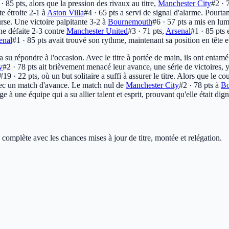
 · 85 pts
, alors que la pression des rivaux au titre,
Manchester City
#2 · 
te étroite 2-1 à
Aston Villa
#4 · 65 pts
a servi de signal d'alarme. Pourta
se. Une victoire palpitante 3-2 à
Bournemouth
#6 · 57 pts
a mis en lumi
ne défaite 2-3 contre
Manchester United
#3 · 71 pts
,
Arsenal
#1 · 85 pts
e
enal
#1 · 85 pts
avait trouvé son rythme, maintenant sa position en tête e
a su répondre à l'occasion. Avec le titre à portée de main, ils ont entamé
y
#2 · 78 pts
ait brièvement menacé leur avance, une série de victoires, 
#19 · 22 pts
, où un but solitaire a suffi à assurer le titre. Alors que le co
avec un match d'avance. Le match nul de
Manchester City
#2 · 78 pts
à
Bo
à une équipe qui a su allier talent et esprit, prouvant qu'elle était dign
 complète avec les chances mises à jour de titre, montée et relégation.