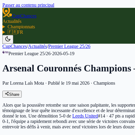
Passer au contenu principal
CupChances
Actualités
Championnats
🇫🇷
FR
CupChances
/
Actualités
/
Premier League 25/26
Premier League 25/26
·
2026-05-19
Arsenal Couronnés Champions —
Par Lorena Laís Mota
·
Publié le 19 mai 2026
·
Champions
Share
Alors que la poussière retombe sur une saison palpitante, les supporter
témoignage de leur quête incessante d'excellence et de leur déterminat
donné le ton. Une démolition 5-0 de
Leeds United
#14 · 47 pts
a rapid
0-1, l'équipe a rapidement rebondi avec une série de victoires convai
entrevoir les défis à venir, mais avec neuf victoires lors de leurs dou