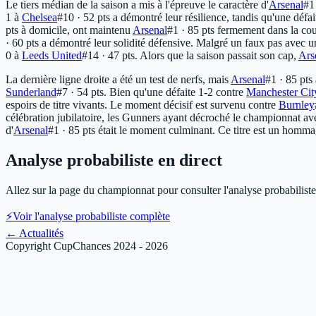
Le tiers médian de la saison a mis à l'épreuve le caractère d'
Arsenal
#1
1 à
Chelsea
#10 · 52 pts
a démontré leur résilience, tandis qu'une défai
pts
à domicile, ont maintenu
Arsenal
#1 · 85 pts
fermement dans la cour
· 60 pts
a démontré leur solidité défensive. Malgré un faux pas avec u
0 à
Leeds United
#14 · 47 pts
. Alors que la saison passait son cap,
Ars
La dernière ligne droite a été un test de nerfs, mais
Arsenal
#1 · 85 pts
Sunderland
#7 · 54 pts
. Bien qu'une défaite 1-2 contre
Manchester Cit
espoirs de titre vivants. Le moment décisif est survenu contre
Burnley
célébration jubilatoire, les Gunners ayant décroché le championnat 
d'
Arsenal
#1 · 85 pts
était le moment culminant. Ce titre est un hommage 
Analyse probabiliste en direct
Allez sur la page du championnat pour consulter l'analyse probabiliste
⚡
Voir l'analyse probabiliste complète
←
Actualités
Copyright CupChances 2024 - 2026