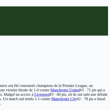
unners ont été couronnés champions de la Premier League, un
ne victoire étroite de 1-0 contre
Manchester United
#3 · 71 pts
qui a
ts
. Malgré un accroc à
Liverpool
#5 · 60 pts
, où ils ont subi une défaite
s
. Un match nul tendu 1-1 contre
Manchester City
#2 · 78 pts
a laissé
.