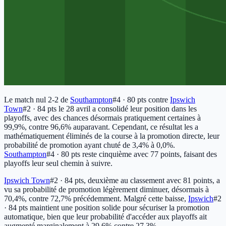
Le match nul 2-2 de
Southampton
#4 · 80 pts
contre
Ipswich
Town
#2 · 84 pts
le 28 avril a consolidé leur position dans les
playoffs, avec des chances désormais pratiquement certaines à
99,9%, contre 96,6% auparavant. Cependant, ce résultat les a
mathématiquement éliminés de la course à la promotion directe, leur
probabilité de promotion ayant chuté de 3,4% à 0,0%.
Southampton
#4 · 80 pts
reste cinquième avec 77 points, faisant des
playoffs leur seul chemin à suivre.
Ipswich Town
#2 · 84 pts
, deuxième au classement avec 81 points, a
vu sa probabilité de promotion légèrement diminuer, désormais à
70,4%, contre 72,7% précédemment. Malgré cette baisse,
Ipswich
#2
· 84 pts
maintient une position solide pour sécuriser la promotion
automatique, bien que leur probabilité d'accéder aux playoffs ait
augmenté marginalement à 29,6% contre 27,3%.