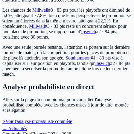
Les chances de
Millwall
#3 · 83 pts
pour les playoffs ont diminué de
5,6%, atteignant 77,8%, bien que leurs perspectives de promotion se
soient améliorées dans la même mesure, atteignant 22,2%. En
conséquence,
Millwall
#3 · 83 pts
reste un concurrent sérieux pour
une place de promotion, se rapprochant d'
Ipswich
#2 · 84 pts
,
troisième avec 80 points.
Avec une seule journée restante, l'attention se portera sur la dernière
journée de match, où la compétition pour les places de promotion et
de playoffs atteindra son apogée.
Southampton
#4 · 80 pts
vise à
capitaliser sur leur position en playoffs, tandis qu'
Ipswich
#2 · 84 pts
cherchera à sécuriser la promotion automatique lors de leur dernier
match.
Analyse probabiliste en direct
Allez sur la page du championnat pour consulter l'analyse
probabiliste complète avec les chances mises à jour de titre, montée
et relégation.
⚡
Voir l'analyse probabiliste complète
←
Actualités
Copyright CupChances 2024 - 2026