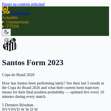
Passer au contenu principal
CupChances
Actualités
Championnats
🇫🇷
FR
Santos Form 2023
Copa do Brasil 2026
How has Santos been performing lately? See their last 5 results in
the Copa do Brasil 2026 and what their current form trajectory
means for their final position probability — updated live every 10
minutes during every match.
5 Derniers Résultats
N
V
V
N
V
D W W D W