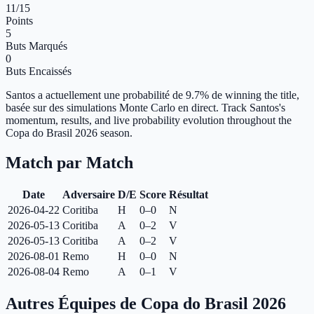
11
/15
Points
5
Buts Marqués
0
Buts Encaissés
Santos a actuellement une probabilité de 9.7% de winning the title,
basée sur des simulations Monte Carlo en direct.
Track Santos's
momentum, results, and live probability evolution throughout the
Copa do Brasil 2026 season.
Match par Match
Date
Adversaire
D/E
Score
Résultat
2026-04-22
Coritiba
H
0–0
N
2026-05-13
Coritiba
A
0–2
V
2026-05-13
Coritiba
A
0–2
V
2026-08-01
Remo
H
0–0
N
2026-08-04
Remo
A
0–1
V
Autres Équipes de Copa do Brasil 2026