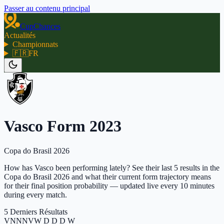
Passer au contenu principal
CupChances
Actualités
Championnats
🇫🇷
FR
Vasco Form 2023
Copa do Brasil 2026
How has Vasco been performing lately? See their last 5 results in the
Copa do Brasil 2026 and what their current form trajectory means
for their final position probability — updated live every 10 minutes
during every match.
5 Derniers Résultats
V
N
N
N
V
W D D D W