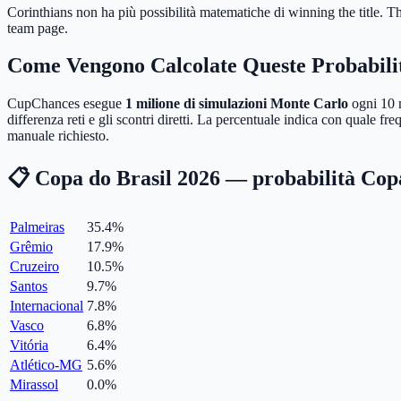
Corinthians non ha più possibilità matematiche di winning the title.
Th
team page.
Come Vengono Calcolate Queste Probabili
CupChances esegue
1 milione di simulazioni Monte Carlo
ogni 10 m
differenza reti e gli scontri diretti. La percentuale indica con quale 
manuale richiesto.
📋 Copa do Brasil 2026 — probabilità Cop
Palmeiras
35.4
%
Grêmio
17.9
%
Cruzeiro
10.5
%
Santos
9.7
%
Internacional
7.8
%
Vasco
6.8
%
Vitória
6.4
%
Atlético-MG
5.6
%
Mirassol
0.0
%