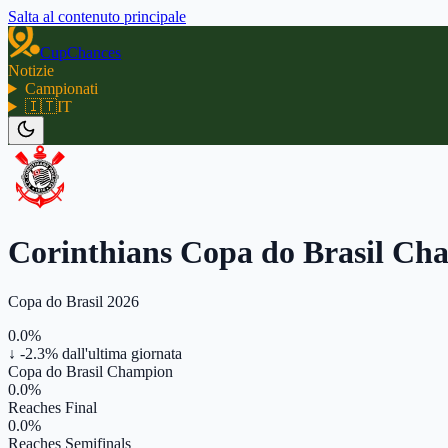
Salta al contenuto principale
CupChances
Notizie
Campionati
🇮🇹
IT
Corinthians Copa do Brasil Ch
Copa do Brasil 2026
0.0%
↓ -2.3%
dall'ultima giornata
Copa do Brasil Champion
0.0%
Reaches Final
0.0%
Reaches Semifinals