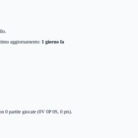
llo.
timo aggiornamento:
1 giorno fa
n 0 partite giocate (0V 0P 0S, 0 pts).