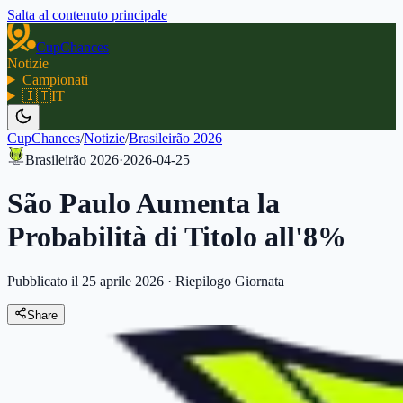
Salta al contenuto principale
CupChances
Notizie
Campionati
🇮🇹
IT
CupChances
/
Notizie
/
Brasileirão 2026
Brasileirão 2026
·
2026-04-25
São Paulo Aumenta la
Probabilità di Titolo all'8%
Pubblicato il 25 aprile 2026
·
Riepilogo Giornata
Share