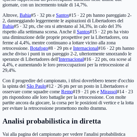
giornate, con un incremento totale di 14,7%.
Altrove,
Bahia
#5 · 32 pts
e
Santos
#15 · 22 pts
hanno pareggiato 2-
2, danneggiando leggermente le aspirazioni di Libertadores del
Bahia
#5 · 32 pts
, che ora si attestano al 34,3%, in calo del 3%
rispetto alla settimana scorsa. Anche il
Santos
#15 · 22 pts
ha visto
una diminuzione delle proprie prospettive per la Libertadores, ora
ferme al 4,4%, mentre continuano a lottare vicino alla zona
retrocessione.
Botafogo
#8 · 29 pts
e
Internacional
#16 · 22 pts
hanno
anche diviso i punti in un pareggio 2-2, ulteriormente smorzando le
speranze di Libertadores dell'
Internacional
#16 · 22 pts
, ora scese al
4,4%, e aumentando le loro preoccupazioni per la retrocessione al
29,4%.
Con il progredire del campionato, i tifosi dovrebbero tenere d'occhio
la spinta del
São Paulo
#12 · 26 pts
per un posto in Libertadores e
osservare come squadre come
Remo
#19 · 21 pts
e
Mirassol
#14 · 23
pts
rispondono alle loro battaglie per la retrocessione. Con molte
partite ancora da giocare, la corsa per le posizioni di vertice e la lotta
per evitare la retrocessione promettono molto dramma.
Analisi probabilistica in diretta
Vai alla pagina del campionato per vedere l'analisi probabilistica