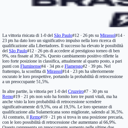
La vittoria risicata di 1-0 del
São Paulo
#12 · 26 pts
su
Mirassol
#14 ·
23 pts
ha dato loro un significativo impulso nella loro ricerca di
qualificazione alla Libertadores. Il successo ha elevato le possibilità
del
São Paulo
#12 · 26 pts
di accedere al prestigioso torneo di ben
9%, ora fissate al 39,2%. Questo cambiamento positivo riflette la
loro forte posizione in classifica, attualmente al quarto posto, a pari
punti con
Fluminense
#4 · 34 pts
e
Flamengo
#2 · 39 pts
. Nel
frattempo, la sconfitta di
Mirassol
#14 · 23 pts
ha ulteriormente
oscurato le loro prospettive, portando la probabilità di retrocessione
a un preoccupante 51,5%.
In altre partite, la vittoria per 1-0 del
Cruzeiro
#7 · 30 pts
su
Remo
#19 · 21 pts
non solo ha fornito loro tre punti vitali, ma ha
anche visto la loro probabilità di retrocessione scendere
significativamente di 9,5%, ora al 19,5%. Le loro speranze di
qualificazione alla Sulamericana sono migliorate, salendo al 36,5%.
Al contrario, il
Remo
#19 · 21 pts
si trova in una posizione precaria,
con le loro possibilità di retrocessione che aumentano al 66,9%.
Questo rappresenta un preoccupante aumento nelle ultime due