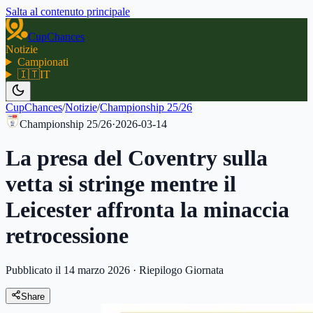
Salta al contenuto principale
CupChances
Notizie
Campionati
🇮🇹
IT
CupChances
/
Notizie
/
Championship 25/26
Championship 25/26
·
2026-03-14
La presa del Coventry sulla
vetta si stringe mentre il
Leicester affronta la minaccia
retrocessione
Pubblicato il 14 marzo 2026
·
Riepilogo Giornata
Share