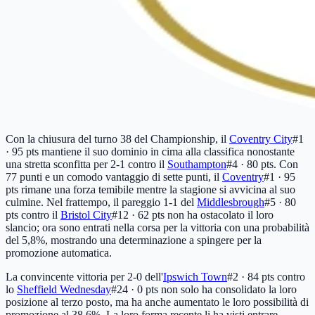
Con la chiusura del turno 38 del Championship, il
Coventry City
#1
· 95 pts
mantiene il suo dominio in cima alla classifica nonostante
una stretta sconfitta per 2-1 contro il
Southampton
#4 · 80 pts
. Con
77 punti e un comodo vantaggio di sette punti, il
Coventry
#1 · 95
pts
rimane una forza temibile mentre la stagione si avvicina al suo
culmine. Nel frattempo, il pareggio 1-1 del
Middlesbrough
#5 · 80
pts
contro il
Bristol City
#12 · 62 pts
non ha ostacolato il loro
slancio; ora sono entrati nella corsa per la vittoria con una probabilità
del 5,8%, mostrando una determinazione a spingere per la
promozione automatica.
La convincente vittoria per 2-0 dell'
Ipswich Town
#2 · 84 pts
contro
lo
Sheffield Wednesday
#24 · 0 pts
non solo ha consolidato la loro
posizione al terzo posto, ma ha anche aumentato le loro possibilità di
promozione al 38,6%. La loro forma recente li ha visti entrare