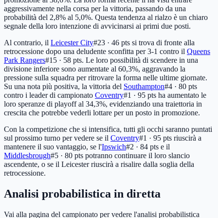
aggressivamente nella corsa per la vittoria, passando da una
probabilità del 2,8% al 5,0%. Questa tendenza al rialzo è un chiaro
segnale della loro intenzione di avvicinarsi ai primi due posti.
Al contrario, il
Leicester City
#23 · 46 pts
si trova di fronte alla
retrocessione dopo una deludente sconfitta per 3-1 contro il
Queens
Park Rangers
#15 · 58 pts
. Le loro possibilità di scendere in una
divisione inferiore sono aumentate al 60,3%, aggravando la
pressione sulla squadra per ritrovare la forma nelle ultime giornate.
Su una nota più positiva, la vittoria del
Southampton
#4 · 80 pts
contro i leader di campionato
Coventry
#1 · 95 pts
ha aumentato le
loro speranze di playoff al 34,3%, evidenziando una traiettoria in
crescita che potrebbe vederli lottare per un posto in promozione.
Con la competizione che si intensifica, tutti gli occhi saranno puntati
sul prossimo turno per vedere se il
Coventry
#1 · 95 pts
riuscirà a
mantenere il suo vantaggio, se l'
Ipswich
#2 · 84 pts
e il
Middlesbrough
#5 · 80 pts
potranno continuare il loro slancio
ascendente, o se il Leicester riuscirà a risalire dalla soglia della
retrocessione.
Analisi probabilistica in diretta
Vai alla pagina del campionato per vedere l'analisi probabilistica