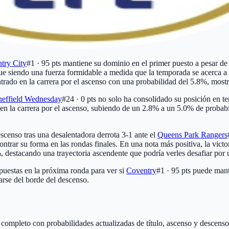
try City
#1 · 95 pts
mantiene su dominio en el primer puesto a pesar de 
ue siendo una fuerza formidable a medida que la temporada se acerca a 
trado en la carrera por el ascenso con una probabilidad del 5.8%, most
heffield Wednesday
#24 · 0 pts
no solo ha consolidado su posición en te
 en la carrera por el ascenso, subiendo de un 2.8% a un 5.0% de probabi
scenso tras una desalentadora derrota 3-1 ante el
Queens Park Rangers
trar su forma en las rondas finales. En una nota más positiva, la victo
, destacando una trayectoria ascendente que podría verles desafiar por 
 puestas en la próxima ronda para ver si
Coventry
#1 · 95 pts
puede mante
arse del borde del descenso.
o completo con probabilidades actualizadas de título, ascenso y descenso