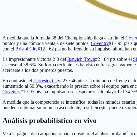
A medida que la Jornada 38 del Championship llega a su fin, el
Coven
puntos y una cómoda ventaja de siete puntos,
Coventry
#1 · 95 pts
sig
con el
Bristol City
#12 · 62 pts
no ha frenado su impulso; ahora han en
La impresionante victoria 2-0 del
Ipswich Town
#2 · 84 pts
sobre el
S
ascenso al 38.6%. Su forma reciente les ha visto entrar agresivamente
acercarse a los dos primeros puestos.
En contraste, el
Leicester City
#23 · 46 pts
está mirando de frente el de
aumentado al 60.3%, exacerbando la presión sobre el equipo para encon
Coventry
#1 · 95 pts
, ha impulsado sus esperanzas de playoff al 34.3%
A medida que la competencia se intensifica, todas las miradas estarán
pueden continuar su impulso ascendente, o si Leicester puede recuper
Análisis probabilístico en vivo
Ve a la página del campeonato para consultar el análisis probabilístic