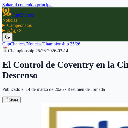
Saltar al contenido principal
CupChances
Noticias
Campeonatos
🇪🇸
ES
CupChances
/
Noticias
/
Championship 25/26
Championship 25/26
·
2026-03-14
El Control de Coventry en la C
Descenso
Publicado el 14 de marzo de 2026
·
Resumen de Jornada
Share