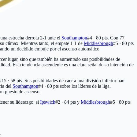
una estrecha derrota 2-1 ante el
Southampton
#4 · 80 pts
. Con 77
su clímax. Mientras tanto, el empate 1-1 de
Middlesbrough
#5 · 80 pts
rando un decidido empuje por el ascenso automático.
rcer lugar, sino que también ha aumentado sus posibilidades de
lidad. Esta tendencia ascendente es una clara señal de su intención de
#15 · 58 pts
. Sus posibilidades de caer a una división inferior han
ria del
Southampton
#4 · 80 pts
sobre los líderes de la liga,
un puesto de ascenso.
ner su liderazgo, si
Ipswich
#2 · 84 pts
y
Middlesbrough
#5 · 80 pts
.