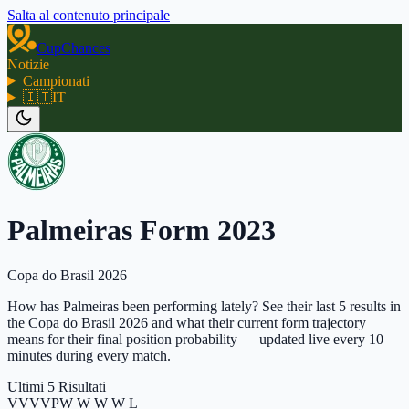
Salta al contenuto principale
CupChances
Notizie
Campionati
🇮🇹
IT
Palmeiras Form 2023
Copa do Brasil 2026
How has Palmeiras been performing lately? See their last 5 results in
the Copa do Brasil 2026 and what their current form trajectory
means for their final position probability — updated live every 10
minutes during every match.
Ultimi 5 Risultati
V
V
V
V
P
W W W W L