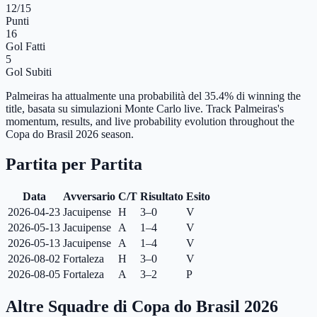
12
/15
Punti
16
Gol Fatti
5
Gol Subiti
Palmeiras ha attualmente una probabilità del 35.4% di winning the
title, basata su simulazioni Monte Carlo live.
Track Palmeiras's
momentum, results, and live probability evolution throughout the
Copa do Brasil 2026 season.
Partita per Partita
Data
Avversario
C/T
Risultato
Esito
2026-04-23
Jacuipense
H
3–0
V
2026-05-13
Jacuipense
A
1–4
V
2026-05-13
Jacuipense
A
1–4
V
2026-08-02
Fortaleza
H
3–0
V
2026-08-05
Fortaleza
A
3–2
P
Altre Squadre di Copa do Brasil 2026