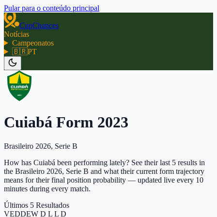
Pular para o conteúdo principal
CupChances
Notícias
Campeonatos
🇧🇷
PT
Cuiabá Form 2023
Brasileiro 2026, Serie B
How has Cuiabá been performing lately? See their last 5 results in
the Brasileiro 2026, Serie B and what their current form trajectory
means for their final position probability — updated live every 10
minutes during every match.
Últimos 5 Resultados
V
E
D
D
E
W D L L D