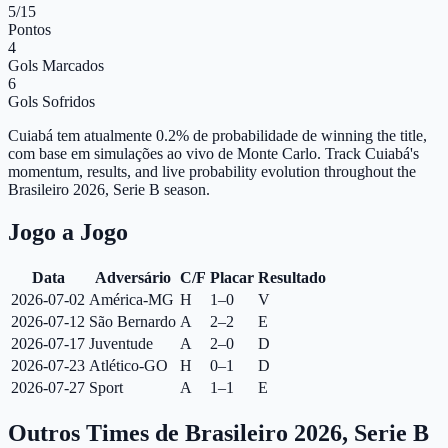
5
/15
Pontos
4
Gols Marcados
6
Gols Sofridos
Cuiabá tem atualmente 0.2% de probabilidade de winning the title,
com base em simulações ao vivo de Monte Carlo.
Track Cuiabá's
momentum, results, and live probability evolution throughout the
Brasileiro 2026, Serie B season.
Jogo a Jogo
Data
Adversário
C/F
Placar
Resultado
2026-07-02
América-MG
H
1–0
V
2026-07-12
São Bernardo
A
2–2
E
2026-07-17
Juventude
A
2–0
D
2026-07-23
Atlético-GO
H
0–1
D
2026-07-27
Sport
A
1–1
E
Outros Times de Brasileiro 2026, Serie B