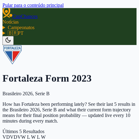
Pular para o conteúdo principal
CupChances
Notícias
Campeonatos
🇧🇷
PT
Fortaleza Form 2023
Brasileiro 2026, Serie B
How has Fortaleza been performing lately? See their last 5 results in
the Brasileiro 2026, Serie B and what their current form trajectory
means for their final position probability — updated live every 10
minutes during every match.
Últimos 5 Resultados
V
D
V
D
V
W L W L W