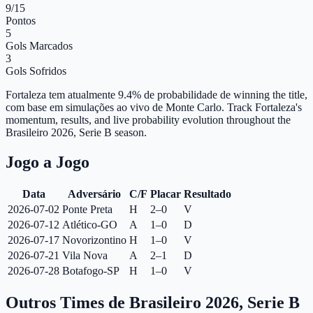
9
/15
Pontos
5
Gols Marcados
3
Gols Sofridos
Fortaleza tem atualmente 9.4% de probabilidade de winning the title,
com base em simulações ao vivo de Monte Carlo.
Track Fortaleza's
momentum, results, and live probability evolution throughout the
Brasileiro 2026, Serie B season.
Jogo a Jogo
Data
Adversário
C/F
Placar
Resultado
2026-07-02
Ponte Preta
H
2–0
V
2026-07-12
Atlético-GO
A
1–0
D
2026-07-17
Novorizontino
H
1–0
V
2026-07-21
Vila Nova
A
2–1
D
2026-07-28
Botafogo-SP
H
1–0
V
Outros Times de Brasileiro 2026, Serie B