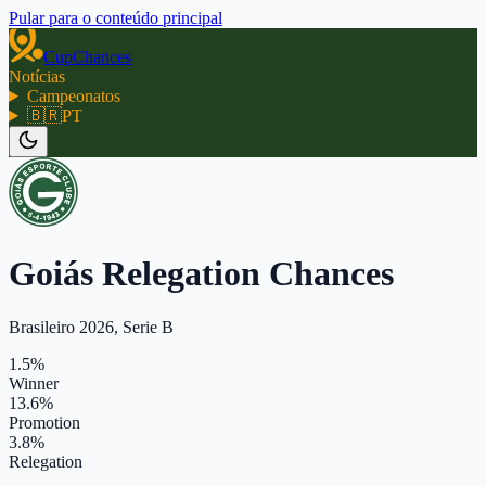
Pular para o conteúdo principal
CupChances
Notícias
Campeonatos
🇧🇷
PT
Goiás Relegation Chances
Brasileiro 2026, Serie B
1.5%
Winner
13.6%
Promotion
3.8%
Relegation