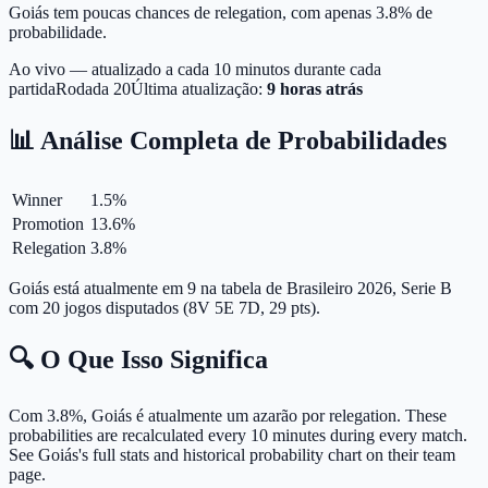
Goiás tem poucas chances de relegation, com apenas 3.8% de
probabilidade.
Ao vivo — atualizado a cada 10 minutos durante cada
partida
Rodada
20
Última atualização:
9 horas atrás
📊 Análise Completa de Probabilidades
Winner
1.5
%
Promotion
13.6
%
Relegation
3.8
%
Goiás está atualmente em 9 na tabela de Brasileiro 2026, Serie B
com 20 jogos disputados (8V 5E 7D, 29 pts).
🔍 O Que Isso Significa
Com 3.8%, Goiás é atualmente um azarão por relegation.
These
probabilities are recalculated every 10 minutes during every match.
See Goiás's full stats and historical probability chart on their team
page.