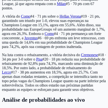
League, já que agora empata com o
Milan
#5 · 70 pts
com 67
pontos.
A vitória do
Como
#4 · 71 pts
sobre o
Hellas Verona
#19 · 21 pts
,
garantindo um triunfo por 1-0, elevou suas esperanças na
Champions League em 15,1%, agora em 55,6%. Além disso, sua
probabilidade nas EuropeGroups vê um aumento marginal de 1,7%,
agora em 26,3%. Embora o
Como
#4 · 71 pts
permaneça um forte
concorrente, a
Juventus
#6 · 69 pts
enfrenta um leve retrocesso, com
uma queda de 14,6% em sua probabilidade de Champions League
para 74,2%, após sua contagem de pontos inalterada.
Na luta contra o rebaixamento, a vitória decisiva do
Cremonese
#18 ·
34 pts
por 3-0 sobre o
Pisa
#20 · 18 pts
reduziu sua probabilidade de
rebaixamento de 92,8% para 74,3%, marcando uma diminuição de
18,5%. Por outro lado, a probabilidade de rebaixamento do
Lecce
#17 · 38 pts
aumentou em 18,5%, agora em 25,7%. Com
apenas duas rodadas restantes, a competição se intensifica tanto no
topo pelas vagas da Champions League quanto na parte inferior pela
sobrevivência. Todos os olhos estarão nas próximas partidas
enquanto as equipes se esforçam para garantir seus objetivos.
Análise de probabilidades ao vivo