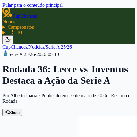
Pular para o conteúdo principal
CupChances
Notícias
Campeonatos
🇧🇷
PT
CupChances
/
Notícias
/
Serie A 25/26
Serie A 25/26
·
2026-05-10
Rodada 36: Lecce vs Juventus
Destaca a Ação da Serie A
Por Alberto Ibarra
·
Publicado em 10 de maio de 2026
·
Resumo da
Rodada
Share