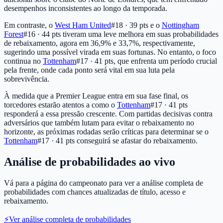
desempenhos inconsistentes ao longo da temporada.
Em contraste, o
West Ham United
#18 · 39 pts
e o
Nottingham
Forest
#16 · 44 pts
tiveram uma leve melhora em suas probabilidades
de rebaixamento, agora em 36,9% e 33,7%, respectivamente,
sugerindo uma possível virada em suas fortunas. No entanto, o foco
continua no
Tottenham
#17 · 41 pts
, que enfrenta um período crucial
pela frente, onde cada ponto será vital em sua luta pela
sobrevivência.
À medida que a Premier League entra em sua fase final, os
torcedores estarão atentos a como o
Tottenham
#17 · 41 pts
responderá a essa pressão crescente. Com partidas decisivas contra
adversários que também lutam para evitar o rebaixamento no
horizonte, as próximas rodadas serão críticas para determinar se o
Tottenham
#17 · 41 pts
conseguirá se afastar do rebaixamento.
Análise de probabilidades ao vivo
Vá para a página do campeonato para ver a análise completa de
probabilidades com chances atualizadas de título, acesso e
rebaixamento.
⚡
Ver análise completa de probabilidades