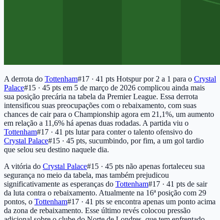
A derrota do
Tottenham
#17 · 41 pts
Hotspur por 2 a 1 para o
Crystal
Palace
#15 · 45 pts
em 5 de março de 2026 complicou ainda mais
sua posição precária na tabela da Premier League. Essa derrota
intensificou suas preocupações com o rebaixamento, com suas
chances de cair para o Championship agora em 21,1%, um aumento
em relação a 11,6% há apenas duas rodadas. A partida viu o
Tottenham
#17 · 41 pts
lutar para conter o talento ofensivo do
Crystal Palace
#15 · 45 pts
, sucumbindo, por fim, a um gol tardio
que selou seu destino naquele dia.
A vitória do
Crystal Palace
#15 · 45 pts
não apenas fortaleceu sua
segurança no meio da tabela, mas também prejudicou
significativamente as esperanças do
Tottenham
#17 · 41 pts
de sair
da luta contra o rebaixamento. Atualmente na 16ª posição com 29
pontos, o
Tottenham
#17 · 41 pts
se encontra apenas um ponto acima
da zona de rebaixamento. Esse último revés colocou pressão
adicional sobre o clube do Norte de Londres, que tem enfrentado