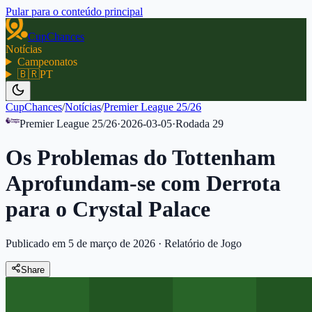
Pular para o conteúdo principal
CupChances
Notícias
Campeonatos
🇧🇷
PT
CupChances
/
Notícias
/
Premier League 25/26
Premier League 25/26
·
2026-03-05
·
Rodada
29
Os Problemas do Tottenham
Aprofundam-se com Derrota
para o Crystal Palace
Publicado em 5 de março de 2026
·
Relatório de Jogo
Share