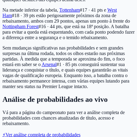
Na metade inferior da tabela,
Tottenham
#17 · 41 pts
e
West
Ham
#18 · 39 pts
estão perigosamente próximos da zona de
rebaixamento, ambos com 29 pontos, apenas um ponto à frente do
Nottingham Forest
#16 · 44 pts
, que está na 18ª posição. A batalha
para evitar a queda está esquentando, com cada ponto podendo fazer
a diferença entre a segurança e o temido rebaixamento.
Sem mudanças significativas nas probabilidades e sem grandes
surpresas na última rodada, todos os olhos estarão nas próximas
partidas. À medida que a temporada se aproxima do fim, o foco
estará em saber se o
Arsenal
#1 · 85 pts
conseguirá sustentar sua
liderança e conquistar o título, e quais equipes garantirão as vitais
vagas de qualificação europeia. Enquanto isso, a batalha contra o
rebaixamento permanece intensa, com várias equipes lutando para
manter seu status na Premier League intacto.
Análise de probabilidades ao vivo
Vá para a página do campeonato para ver a análise completa de
probabilidades com chances atualizadas de título, acesso e
rebaixamento.
⚡
Ver análise completa de probabilidades