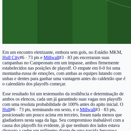
Em um encontro eletrizante, embora sem gols, no Estádio MKM,
Hull City
#6 · 73 pts
e
Millwall
#3 · 83 pts
encerraram suas
campanhas no Campeonato em um impasse, ambos firmemente
estabelecidos nas posições de playoff. O empate em 0-0 foi uma
montanha-russa de emoções, com ambas as equipes lutando com
unhas e dentes para ganhar uma vantagem antes do caldeirão que é
o calendário dos playoffs começar.
Esse resultado foi um testemunho da resiliência e determinação de
ambos os elencos, cada um já garantindo suas vagas nos playoffs
com uma resoluta probabilidade de 100% antes do apito inicial. O
Hull
#6 · 73 pts
, terminando em sexto, e o
Millwall
#3 · 83 pts
,
posicionado um pouco acima em terceiro, foram nada menos que
gladiadores nesta saga da liga. Seu compromisso inabalável com a
causa dos playoffs foi evidente, já que nenhum dos lados estava
disposto a ceder um milímetro diante de uma torcida fervorosa.