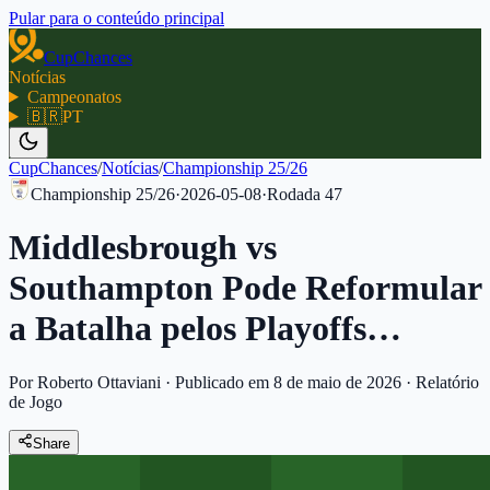
Pular para o conteúdo principal
CupChances
Notícias
Campeonatos
🇧🇷
PT
CupChances
/
Notícias
/
Championship 25/26
Championship 25/26
·
2026-05-08
·
Rodada
47
Middlesbrough vs
Southampton Pode Reformular
a Batalha pelos Playoffs…
Por Roberto Ottaviani
·
Publicado em 8 de maio de 2026
·
Relatório
de Jogo
Share