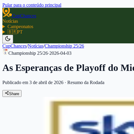
Pular para o conteúdo principal
CupChances
Notícias
Campeonatos
🇧🇷
PT
CupChances
/
Notícias
/
Championship 25/26
Championship 25/26
·
2026-04-03
As Esperanças de Playoff do M
Publicado em 3 de abril de 2026
·
Resumo da Rodada
Share