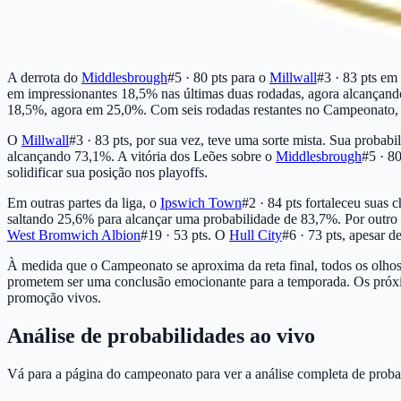
A derrota do
Middlesbrough
#5 · 80 pts
para o
Millwall
#3 · 83 pts
em u
em impressionantes 18,5% nas últimas duas rodadas, agora alcançand
18,5%, agora em 25,0%. Com seis rodadas restantes no Campeonato, 
O
Millwall
#3 · 83 pts
, por sua vez, teve uma sorte mista. Sua prob
alcançando 73,1%. A vitória dos Leões sobre o
Middlesbrough
#5 · 80
solidificar sua posição nos playoffs.
Em outras partes da liga, o
Ipswich Town
#2 · 84 pts
fortaleceu suas 
saltando 25,6% para alcançar uma probabilidade de 83,7%. Por outro 
West Bromwich Albion
#19 · 53 pts
. O
Hull City
#6 · 73 pts
, apesar d
À medida que o Campeonato se aproxima da reta final, todos os olhos 
prometem ser uma conclusão emocionante para a temporada. Os pró
promoção vivos.
Análise de probabilidades ao vivo
Vá para a página do campeonato para ver a análise completa de probab