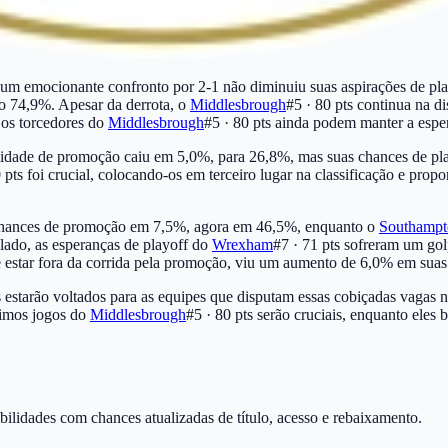
m emocionante confronto por 2-1 não diminuiu suas aspirações de playo
o 74,9%. Apesar da derrota, o
Middlesbrough
#5 · 80 pts
continua na d
os torcedores do
Middlesbrough
#5 · 80 pts
ainda podem manter a esper
abilidade de promoção caiu em 5,0%, para 26,8%, mas suas chances de
 pts
foi crucial, colocando-os em terceiro lugar na classificação e pr
chances de promoção em 7,5%, agora em 46,5%, enquanto o
Southampt
lado, as esperanças de playoff do
Wrexham
#7 · 71 pts
sofreram um gol
e estar fora da corrida pela promoção, viu um aumento de 6,0% em sua
estarão voltados para as equipes que disputam essas cobiçadas vagas no
ximos jogos do
Middlesbrough
#5 · 80 pts
serão cruciais, enquanto eles 
ilidades com chances atualizadas de título, acesso e rebaixamento.