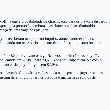
ff, já que a probabilidade de classificação para os playoffs disparou
isputa pela promoção, embora suas chances tenham diminuído em
ança de uma vaga nos playoffs.
 playoff receberam um pequeno impulso, aumentando em 5,2%,
oporcionando um necessário aumento de confiança enquanto buscam
on
#4 · 80 pts
fez avanços significativos em direção aos playoffs,
pe, caindo em 28,4%, para 20,6%, após seu empate em 2-2 com o
s chances de playoff, agora em 82,9%.
s playoffs. Com vários clubes ainda na disputa, os jogos restantes
buscam garantir um lugar nos playoffs e manter seus sonhos de