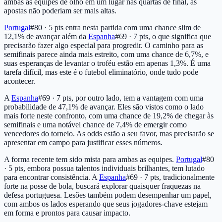
ambas as equipes de olho em um lugar nas quartas de final, as
apostas não poderiam ser mais altas.
Portugal
#80 · 5 pts
entra nesta partida com uma chance slim de
12,1% de avançar além da
Espanha
#69 · 7 pts
, o que significa que
precisarão fazer algo especial para progredir. O caminho para as
semifinais parece ainda mais estreito, com uma chance de 6,7%, e
suas esperanças de levantar o troféu estão em apenas 1,3%. É uma
tarefa difícil, mas este é o futebol eliminatório, onde tudo pode
acontecer.
A
Espanha
#69 · 7 pts
, por outro lado, tem a vantagem com uma
probabilidade de 47,1% de avançar. Eles são vistos como o lado
mais forte neste confronto, com uma chance de 19,2% de chegar às
semifinais e uma notável chance de 7,4% de emergir como
vencedores do torneio. As odds estão a seu favor, mas precisarão se
apresentar em campo para justificar esses números.
A forma recente tem sido mista para ambas as equipes.
Portugal
#80
· 5 pts
, embora possua talentos individuais brilhantes, tem lutado
para encontrar consistência. A
Espanha
#69 · 7 pts
, tradicionalmente
forte na posse de bola, buscará explorar quaisquer fraquezas na
defesa portuguesa. Lesões também podem desempenhar um papel,
com ambos os lados esperando que seus jogadores-chave estejam
em forma e prontos para causar impacto.