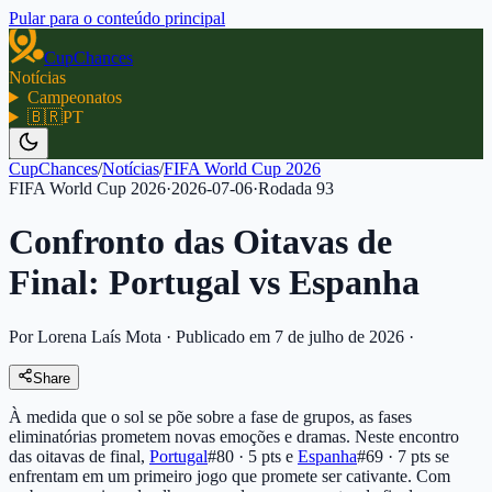
Pular para o conteúdo principal
CupChances
Notícias
Campeonatos
🇧🇷
PT
CupChances
/
Notícias
/
FIFA World Cup 2026
FIFA World Cup 2026
·
2026-07-06
·
Rodada
93
Confronto das Oitavas de
Final: Portugal vs Espanha
Por Lorena Laís Mota
·
Publicado em 7 de julho de 2026
·
Share
À medida que o sol se põe sobre a fase de grupos, as fases
eliminatórias prometem novas emoções e dramas. Neste encontro
das oitavas de final,
Portugal
#80 · 5 pts
e
Espanha
#69 · 7 pts
se
enfrentam em um primeiro jogo que promete ser cativante. Com