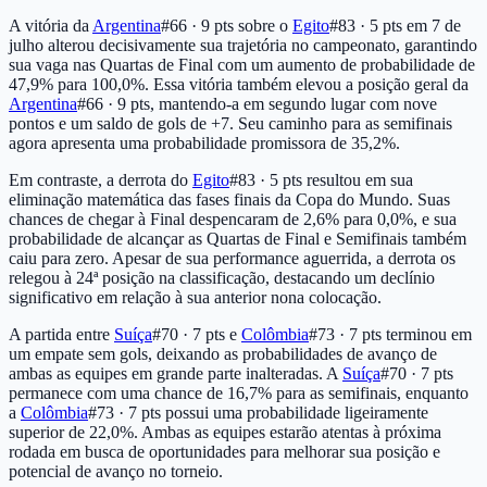
A vitória da
Argentina
#66 · 9 pts
sobre o
Egito
#83 · 5 pts
em 7 de
julho alterou decisivamente sua trajetória no campeonato, garantindo
sua vaga nas Quartas de Final com um aumento de probabilidade de
47,9% para 100,0%. Essa vitória também elevou a posição geral da
Argentina
#66 · 9 pts
, mantendo-a em segundo lugar com nove
pontos e um saldo de gols de +7. Seu caminho para as semifinais
agora apresenta uma probabilidade promissora de 35,2%.
Em contraste, a derrota do
Egito
#83 · 5 pts
resultou em sua
eliminação matemática das fases finais da Copa do Mundo. Suas
chances de chegar à Final despencaram de 2,6% para 0,0%, e sua
probabilidade de alcançar as Quartas de Final e Semifinais também
caiu para zero. Apesar de sua performance aguerrida, a derrota os
relegou à 24ª posição na classificação, destacando um declínio
significativo em relação à sua anterior nona colocação.
A partida entre
Suíça
#70 · 7 pts
e
Colômbia
#73 · 7 pts
terminou em
um empate sem gols, deixando as probabilidades de avanço de
ambas as equipes em grande parte inalteradas. A
Suíça
#70 · 7 pts
permanece com uma chance de 16,7% para as semifinais, enquanto
a
Colômbia
#73 · 7 pts
possui uma probabilidade ligeiramente
superior de 22,0%. Ambas as equipes estarão atentas à próxima
rodada em busca de oportunidades para melhorar sua posição e
potencial de avanço no torneio.