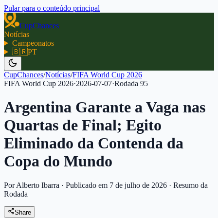
Pular para o conteúdo principal
CupChances
Notícias
Campeonatos
🇧🇷
PT
CupChances
/
Notícias
/
FIFA World Cup 2026
FIFA World Cup 2026
·
2026-07-07
·
Rodada
95
Argentina Garante a Vaga nas
Quartas de Final; Egito
Eliminado da Contenda da
Copa do Mundo
Por Alberto Ibarra
·
Publicado em 7 de julho de 2026
·
Resumo da
Rodada
Share