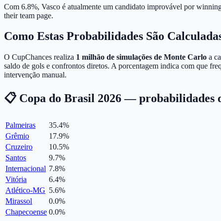
Com 6.8%, Vasco é atualmente um candidato improvável por winning t
their team page.
Como Estas Probabilidades São Calculada
O CupChances realiza
1 milhão de simulações de Monte Carlo
a ca
saldo de gols e confrontos diretos. A porcentagem indica com que fr
intervenção manual.
📋 Copa do Brasil 2026 — probabilidades 
Palmeiras
35.4
%
Grêmio
17.9
%
Cruzeiro
10.5
%
Santos
9.7
%
Internacional
7.8
%
Vitória
6.4
%
Atlético-MG
5.6
%
Mirassol
0.0
%
Chapecoense
0.0
%