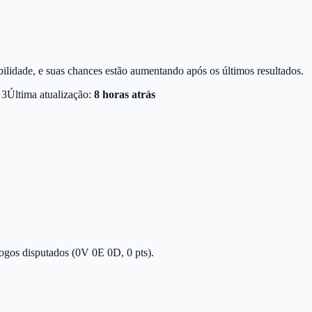
ilidade, e suas chances estão aumentando após os últimos resultados.
3
Última atualização:
8 horas atrás
ogos disputados (0V 0E 0D, 0 pts).