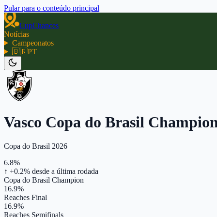
Pular para o conteúdo principal
CupChances
Notícias
Campeonatos
🇧🇷
PT
Vasco Copa do Brasil Champio
Copa do Brasil 2026
6.8%
↑ +0.2%
desde a última rodada
Copa do Brasil Champion
16.9%
Reaches Final
16.9%
Reaches Semifinals