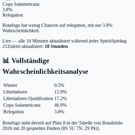
Copa Sulamericana
3.8%
Relegation
Botafogo hat wenig Chancen auf relegation, mit nur 3.8%
Wahrscheinlichkeit.
Live — alle 10 Minuten aktualisiert während jedes Spiels
Spieltag
21
Zuletzt aktualisiert:
18 Stunden
📊 Vollständige
Wahrscheinlichkeitsanalyse
Winner
0.5
%
Libertadores
15.9
%
Libertadores Qualification
17.2
%
Copa Sulamericana
46.9
%
Relegation
3.8
%
Botafogo steht derzeit auf Platz 8 in der Tabelle von Brasileirão
2026 mit 20 gespielten Partien (8S 5U 7N, 29 Pkt).