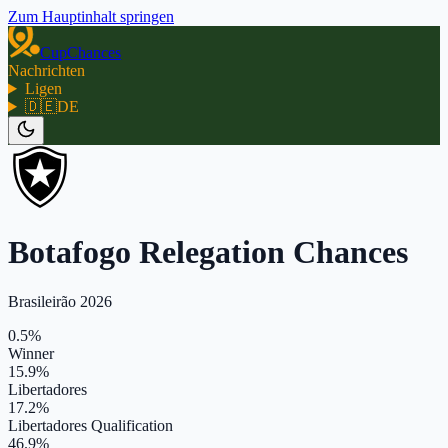
Zum Hauptinhalt springen
CupChances
Nachrichten
Ligen
🇩🇪
DE
Botafogo Relegation Chances
Brasileirão 2026
0.5%
Winner
15.9%
Libertadores
17.2%
Libertadores Qualification
46.9%