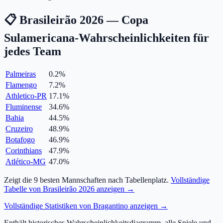
📋 Brasileirão 2026 — Copa
Sulamericana-Wahrscheinlichkeiten für
jedes Team
Palmeiras
0.2
%
Flamengo
7.2
%
Athletico-PR
17.1
%
Fluminense
34.6
%
Bahia
44.5
%
Cruzeiro
48.9
%
Botafogo
46.9
%
Corinthians
47.9
%
Atlético-MG
47.0
%
Zeigt die 9 besten Mannschaften nach Tabellenplatz.
Vollständige
Tabelle von Brasileirão 2026 anzeigen →
Vollständige Statistiken von Bragantino anzeigen →
Enthält historisches Wahrscheinlichkeitsdiagramm, alle Spiele und