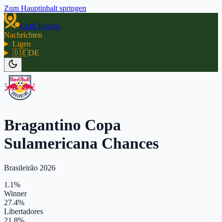
Zum Hauptinhalt springen
CupChances
Nachrichten
Ligen
🇩🇪
DE
Bragantino Copa
Sulamericana Chances
Brasileirão 2026
1.1%
Winner
27.4%
Libertadores
21.8%