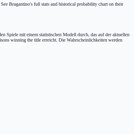
ee Bragantino's full stats and historical probability chart on their
en Spiele mit einem statistischen Modell durch, das auf der aktuellen
isons winning the title erreicht. Die Wahrscheinlichkeiten werden