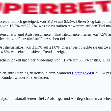
cen erheblich gesteigert, von 51,1% auf 62,3%. Dieser Sieg katapultierte
eg von 16,3% auf 23,2%, was sie zu starken Anwärtern auf den Titel ma
sterschafts- und Aufstiegschancen. Ihre Titelchancen fielen von 7,5%
r, die von Platz fünf auf Platz sieben fiel.
bstiegsrisikos, von 31,1% auf 21,0%. Dieser Sieg brachte sie um zwei P
 4,8%, was einen positiven Trend anzeigt.
hrscheinlichkeit nach der Niederlage von 51,7% auf 60,6% anstieg. Dies 
elen, ihre Führung zu konsolidieren, während
Botafogo-SP
#15 · 24 pts
n Runden wieder Fuß zu fassen.
lyse mit aktualisierten Titel-, Aufstiegs- und Abstiegschancen zu sehe