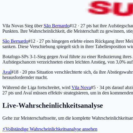
Vila Novas Sieg über
São Bernardo
#12 · 27 pts
hat ihre Aufstiegschan
Punkten. Ihre Wahrscheinlichkeit, die Meisterschaft zu gewinnen, sti
São Bernardo
#12 · 27 pts
hingegen erlebte einen Rückgang ihrer Mei
sanken. Diese Verschiebung spiegelt sich in ihrer Tabellenposition wide
Botafogo-SPs 3-1-Sieg gegen Avaí führte zu einer Reduzierung ihres A
Aufstiegschancen verzeichneten einen leichten Anstieg, von 3,0% auf
Avaí
#18 · 20 pts
s Situation verschlechterte sich, da ihre Abstiegswa
herausfordernder macht.
Während die Liga fortschreitet, wird
Vila Nova
#5 · 34 pts
darauf abzi
27 pts
und Avaí müssen effektiv strategisieren, um in den kommende
Live-Wahrscheinlichkeitsanalyse
Gehe zur Meisterschaftsseite, um die komplette Wahrscheinlichkeitsana
⚡
Vollständige Wahrscheinlichkeitsanalyse ansehen