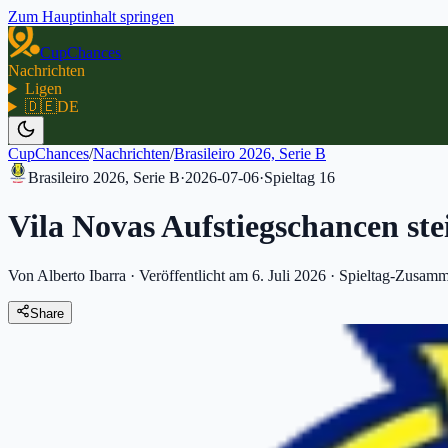
Zum Hauptinhalt springen
CupChances
Nachrichten
Ligen
🇩🇪
DE
CupChances
/
Nachrichten
/
Brasileiro 2026, Serie B
Brasileiro 2026, Serie B
·
2026-07-06
·
Spieltag
16
Vila Novas Aufstiegschancen st
Von Alberto Ibarra
·
Veröffentlicht am 6. Juli 2026
·
Spieltag-Zusamm
Share