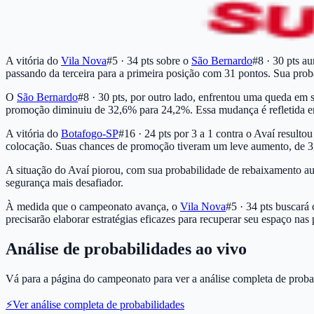
A vitória do
Vila Nova
#5 · 34 pts
sobre o
São Bernardo
#8 · 30 pts
aum
passando da terceira para a primeira posição com 31 pontos. Sua pro
O
São Bernardo
#8 · 30 pts
, por outro lado, enfrentou uma queda em 
promoção diminuiu de 32,6% para 24,2%. Essa mudança é refletida em 
A vitória do
Botafogo-SP
#16 · 24 pts
por 3 a 1 contra o Avaí resultou
colocação. Suas chances de promoção tiveram um leve aumento, de 3
A situação do Avaí piorou, com sua probabilidade de rebaixamento a
segurança mais desafiador.
À medida que o campeonato avança, o
Vila Nova
#5 · 34 pts
buscará 
precisarão elaborar estratégias eficazes para recuperar seu espaço nas
Análise de probabilidades ao vivo
Vá para a página do campeonato para ver a análise completa de probab
⚡
Ver análise completa de probabilidades