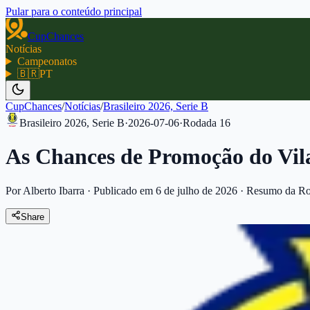
Pular para o conteúdo principal
CupChances
Notícias
Campeonatos
🇧🇷
PT
CupChances
/
Notícias
/
Brasileiro 2026, Serie B
Brasileiro 2026, Serie B
·
2026-07-06
·
Rodada
16
As Chances de Promoção do Vil
Por Alberto Ibarra
·
Publicado em 6 de julho de 2026
·
Resumo da R
Share