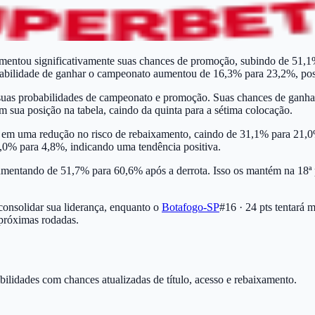
entou significativamente suas chances de promoção, subindo de 51,1%
babilidade de ganhar o campeonato aumentou de 16,3% para 23,2%, posi
suas probabilidades de campeonato e promoção. Suas chances de ganhar
sua posição na tabela, caindo da quinta para a sétima colocação.
 em uma redução no risco de rebaixamento, caindo de 31,1% para 21,0%. 
,0% para 4,8%, indicando uma tendência positiva.
umentando de 51,7% para 60,6% após a derrota. Isso os mantém na 18ª
consolidar sua liderança, enquanto o
Botafogo-SP
#16 · 24 pts
tentará m
 próximas rodadas.
ilidades com chances atualizadas de título, acesso e rebaixamento.