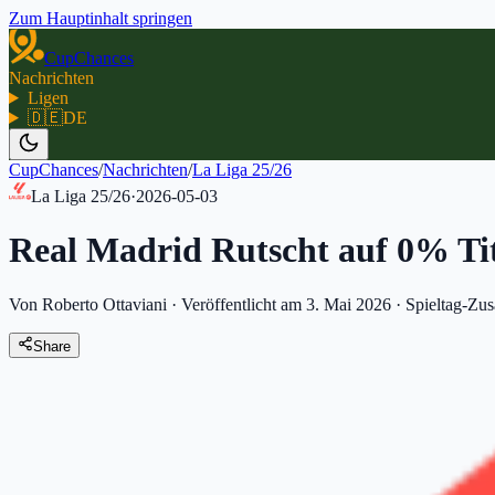
Zum Hauptinhalt springen
CupChances
Nachrichten
Ligen
🇩🇪
DE
CupChances
/
Nachrichten
/
La Liga 25/26
La Liga 25/26
·
2026-05-03
Real Madrid Rutscht auf 0% Tit
Von Roberto Ottaviani
·
Veröffentlicht am 3. Mai 2026
·
Spieltag-Zu
Share