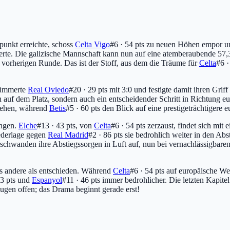
unkt erreichte, schoss
Celta Vigo
#6 · 54 pts
zu neuen Höhen empor und
tierte. Die galizische Mannschaft kann nun auf eine atemberaubende 5
 vorherigen Runde. Das ist der Stoff, aus dem die Träume für
Celta
#6 ·
trümmerte
Real Oviedo
#20 · 29 pts
mit 3:0 und festigte damit ihren Grif
 auf dem Platz, sondern auch ein entscheidender Schritt in Richtung e
tehen, während
Betis
#5 · 60 pts
den Blick auf eine prestigeträchtigere e
ungen.
Elche
#13 · 43 pts
, von
Celta
#6 · 54 pts
zerzaust, findet sich mit
ederlage gegen
Real Madrid
#2 · 86 pts
sie bedrohlich weiter in den Ab
rschwanden ihre Abstiegssorgen in Luft auf, nun bei vernachlässigbare
es andere als entschieden. Während
Celta
#6 · 54 pts
auf europäische We
3 pts
und
Espanyol
#11 · 46 pts
immer bedrohlicher. Die letzten Kapitel
Augen offen; das Drama beginnt gerade erst!