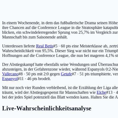
In einem Wochenende, in dem das fußballerische Drama seinen Höhep
ihre Chancen auf die Conference League in die Stratosphäre katapul
blicken, ein schwindelerregender Sprung von 25,7% im Vergleich zur
Mannschaft bis zum Saisonende anhält.
Unterdessen lieferte
Real Betis
#5 · 60 pts
eine Meisterklasse ab, zer
Wahrscheinlichkeit von 95,5%. Dieser Sieg war nicht nur ein Triumph
Hoffnungen auf die Conference League, die nun bei mageren 4,1% s
Der Abstiegskampf hatte ebenfalls seine Wendungen und Überrasch
abzusteigen, in der Gefahrenzone wieder, während Espanyols 0:2-Ni
Vallecano
#8 · 50 pts
mit 2:0 gegen
Getafe
#7 · 51 pts
triumphierte, ve
Espanyol
#11 · 46 pts
brodelt.
Mit nur noch vier Runden verbleibend, ist die Erzählung der Liga all
träumt, wird der Abstiegsgespenst für Mannschaften wie
Elche
#13 · 4
bei der jedes Spiel potenziell das Blatt wenden kann. Halten Sie die 
Live-Wahrscheinlichkeitsanalyse