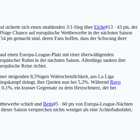
 sicherte sich einen strahlenden 3:1-Sieg über
Elche
#13 · 43 pts
, der
7,3%ige Chance auf europäische Wettbewerbe in der nächsten Saison
 54 pts
gemacht sind, deren Fans hoffen, dass der Schwung ihrer
f auf einen Europa-League-Platz mit einer überwältigenden
uropäischer Ruhm in der nächsten Saison. Allerdings sanken ihre
uropäische Reise richtet.
 einer steigenden 8,5%igen Wahrscheinlichkeit, aus La Liga
stiegskampf drängt, ihre Quoten nun bei 5,2%. Während
Rayo
n 0,1%, ein krasser Gegensatz zu dem Herzschmerz, der bei
ttbewerbe schielt und
Betis
#5 · 60 pts
von Europa-League-Nächten
 dieser Saison versprechen nichts weniger als eine Achterbahnfahrt,