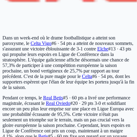
Dans un week-end où le drame footballistique a atteint son
paroxysme, le
Celta Vigo
#6 · 54 pts
a atteint de nouveaux sommets,
s'assurant une victoire éblouissante de 3-1 contre
Elche
#13 · 43 pts
qui propulse leurs espoirs en Ligue de Conférence dans la
stratosphère. L'équipe galicienne affiche désormais une chance de
57,3% de participer à une compétition européenne la saison
prochaine, un bond vertigineux de 25,7% par rapport au tour
précédent. C'est de la pure magie pour le
Celta
#6 · 54 pts
, dont les
supporters espèrent que l'élan de leur équipe les portera jusqu'à la fin
de la saison.
Pendant ce temps, le
Real Betis
#5 · 60 pts
a livré une performance
magistrale, écrasant le
Real Oviedo
#20 · 29 pts
3-0 et solidifiant
encore un peu plus leur emprise sur une place en Ligue Europa avec
une probabilité écrasante de 95,5%. Cette victoire n'était pas
seulement un triomphe sur le terrain, mais un pas crucial vers la
gloire européenne la saison prochaine. Cependant, leurs espoirs en
Ligue de Conférence ont pris un coup, maintenant à un maigre
4,1%, alors que le
Betis
#5 · 60 pts
fixe son regard sur un voyage