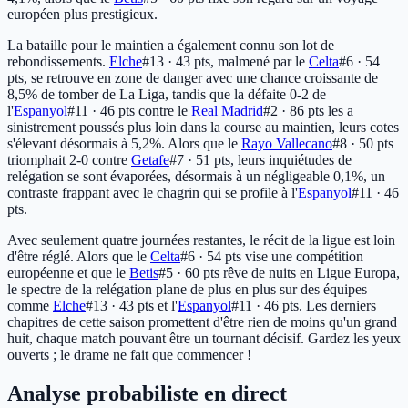
européen plus prestigieux.
La bataille pour le maintien a également connu son lot de
rebondissements.
Elche
#13 · 43 pts
, malmené par le
Celta
#6 · 54
pts
, se retrouve en zone de danger avec une chance croissante de
8,5% de tomber de La Liga, tandis que la défaite 0-2 de
l'
Espanyol
#11 · 46 pts
contre le
Real Madrid
#2 · 86 pts
les a
sinistrement poussés plus loin dans la course au maintien, leurs cotes
s'élevant désormais à 5,2%. Alors que le
Rayo Vallecano
#8 · 50 pts
triomphait 2-0 contre
Getafe
#7 · 51 pts
, leurs inquiétudes de
relégation se sont évaporées, désormais à un négligeable 0,1%, un
contraste frappant avec le chagrin qui se profile à l'
Espanyol
#11 · 46
pts
.
Avec seulement quatre journées restantes, le récit de la ligue est loin
d'être réglé. Alors que le
Celta
#6 · 54 pts
vise une compétition
européenne et que le
Betis
#5 · 60 pts
rêve de nuits en Ligue Europa,
le spectre de la relégation plane de plus en plus sur des équipes
comme
Elche
#13 · 43 pts
et l'
Espanyol
#11 · 46 pts
. Les derniers
chapitres de cette saison promettent d'être rien de moins qu'un grand
huit, chaque match pouvant être un tournant décisif. Gardez les yeux
ouverts ; le drame ne fait que commencer !
Analyse probabiliste en direct