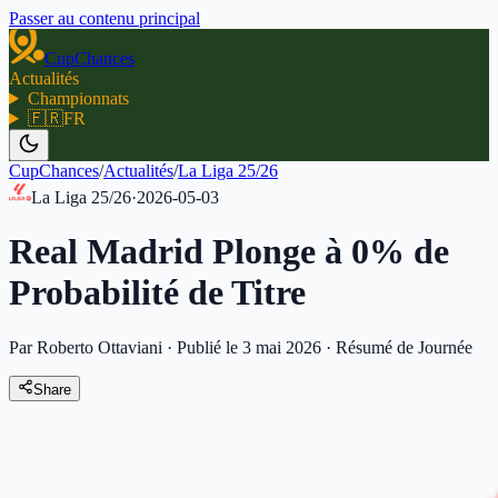
Passer au contenu principal
CupChances
Actualités
Championnats
🇫🇷
FR
CupChances
/
Actualités
/
La Liga 25/26
La Liga 25/26
·
2026-05-03
Real Madrid Plonge à 0% de
Probabilité de Titre
Par Roberto Ottaviani
·
Publié le 3 mai 2026
·
Résumé de Journée
Share