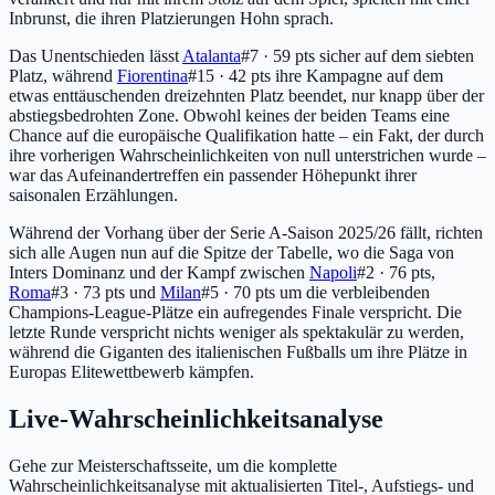
Inbrunst, die ihren Platzierungen Hohn sprach.
Das Unentschieden lässt
Atalanta
#7 · 59 pts
sicher auf dem siebten
Platz, während
Fiorentina
#15 · 42 pts
ihre Kampagne auf dem
etwas enttäuschenden dreizehnten Platz beendet, nur knapp über der
abstiegsbedrohten Zone. Obwohl keines der beiden Teams eine
Chance auf die europäische Qualifikation hatte – ein Fakt, der durch
ihre vorherigen Wahrscheinlichkeiten von null unterstrichen wurde –
war das Aufeinandertreffen ein passender Höhepunkt ihrer
saisonalen Erzählungen.
Während der Vorhang über der Serie A-Saison 2025/26 fällt, richten
sich alle Augen nun auf die Spitze der Tabelle, wo die Saga von
Inters Dominanz und der Kampf zwischen
Napoli
#2 · 76 pts
,
Roma
#3 · 73 pts
und
Milan
#5 · 70 pts
um die verbleibenden
Champions-League-Plätze ein aufregendes Finale verspricht. Die
letzte Runde verspricht nichts weniger als spektakulär zu werden,
während die Giganten des italienischen Fußballs um ihre Plätze in
Europas Elitewettbewerb kämpfen.
Live-Wahrscheinlichkeitsanalyse
Gehe zur Meisterschaftsseite, um die komplette
Wahrscheinlichkeitsanalyse mit aktualisierten Titel-, Aufstiegs- und