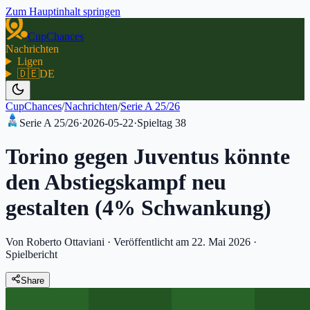
Zum Hauptinhalt springen
CupChances
Nachrichten
Ligen
🇩🇪
DE
CupChances
/
Nachrichten
/
Serie A 25/26
Serie A 25/26
·
2026-05-22
·
Spieltag
38
Torino gegen Juventus könnte
den Abstiegskampf neu
gestalten (4% Schwankung)
Von Roberto Ottaviani
·
Veröffentlicht am 22. Mai 2026
·
Spielbericht
Share