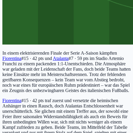
In einem elektrisierenden Finale der Serie A-Saison kämpften
Fiorentina
#15 · 42 pts
und
Atalanta
#7 · 59 pts
im Stadio Artemio
Franchi zu einem packenden 1:1-Unentschieden. Die Atmosphäre
war geladen mit der Leidenschaft der Fans, doch beide Teams hatten
keine Einsätze mehr im Meisterschaftsrennen. Trotz der fehlenden
greifbaren Konsequenzen – kein Team war vom Abstieg bedroht,
noch war eines für europäischen Ruhm prädestiniert – war das Spiel
ein Zeugnis des unbezwingbaren Geistes des italienischen Fußballs.
Fiorentina
#15 · 42 pts
traf zuerst und versetzte die heimischen
Anhänger in einen Rausch, doch Atalantas Entschlossenheit war
unerschütterlich. Sie glichen mit einem Treffer aus, der sowohl eine
Feier ihrer saisonalen Widerstandsfähigkeit als auch ein Beweis für
ihren unbedingten Willen war, sich mit nichts weniger als einem
Kampf zufrieden zu geben. Beide Teams, im Mittelfeld der Tabelle
verankert und nur mit ihrem Stolz auf dem Spiel, spielten mit einer