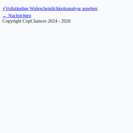
⚡
Vollständige Wahrscheinlichkeitsanalyse ansehen
←
Nachrichten
Copyright CupChances 2024 - 2026