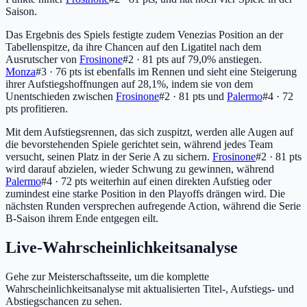
Saison.
Das Ergebnis des Spiels festigte zudem Venezias Position an der
Tabellenspitze, da ihre Chancen auf den Ligatitel nach dem
Ausrutscher von
Frosinone
#2 · 81 pts
auf 79,0% anstiegen.
Monza
#3 · 76 pts
ist ebenfalls im Rennen und sieht eine Steigerung
ihrer Aufstiegshoffnungen auf 28,1%, indem sie von dem
Unentschieden zwischen
Frosinone
#2 · 81 pts
und
Palermo
#4 · 72
pts
profitieren.
Mit dem Aufstiegsrennen, das sich zuspitzt, werden alle Augen auf
die bevorstehenden Spiele gerichtet sein, während jedes Team
versucht, seinen Platz in der Serie A zu sichern.
Frosinone
#2 · 81 pts
wird darauf abzielen, wieder Schwung zu gewinnen, während
Palermo
#4 · 72 pts
weiterhin auf einen direkten Aufstieg oder
zumindest eine starke Position in den Playoffs drängen wird. Die
nächsten Runden versprechen aufregende Action, während die Serie
B-Saison ihrem Ende entgegen eilt.
Live-Wahrscheinlichkeitsanalyse
Gehe zur Meisterschaftsseite, um die komplette
Wahrscheinlichkeitsanalyse mit aktualisierten Titel-, Aufstiegs- und
Abstiegschancen zu sehen.