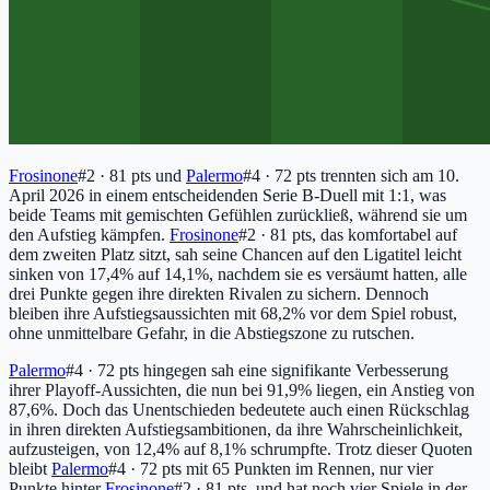
Frosinone
#2 · 81 pts
und
Palermo
#4 · 72 pts
trennten sich am 10.
April 2026 in einem entscheidenden Serie B-Duell mit 1:1, was
beide Teams mit gemischten Gefühlen zurückließ, während sie um
den Aufstieg kämpfen.
Frosinone
#2 · 81 pts
, das komfortabel auf
dem zweiten Platz sitzt, sah seine Chancen auf den Ligatitel leicht
sinken von 17,4% auf 14,1%, nachdem sie es versäumt hatten, alle
drei Punkte gegen ihre direkten Rivalen zu sichern. Dennoch
bleiben ihre Aufstiegsaussichten mit 68,2% vor dem Spiel robust,
ohne unmittelbare Gefahr, in die Abstiegszone zu rutschen.
Palermo
#4 · 72 pts
hingegen sah eine signifikante Verbesserung
ihrer Playoff-Aussichten, die nun bei 91,9% liegen, ein Anstieg von
87,6%. Doch das Unentschieden bedeutete auch einen Rückschlag
in ihren direkten Aufstiegsambitionen, da ihre Wahrscheinlichkeit,
aufzusteigen, von 12,4% auf 8,1% schrumpfte. Trotz dieser Quoten
bleibt
Palermo
#4 · 72 pts
mit 65 Punkten im Rennen, nur vier
Punkte hinter
Frosinone
#2 · 81 pts
, und hat noch vier Spiele in der