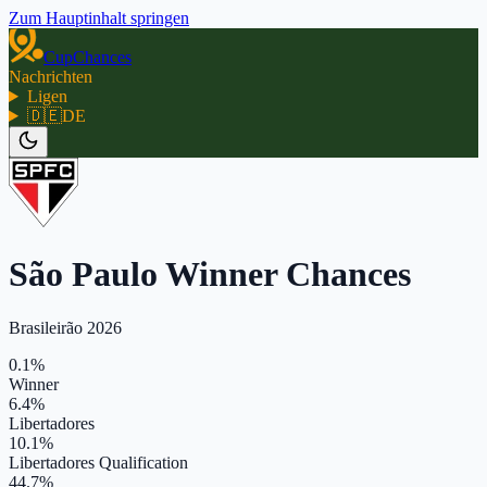
Zum Hauptinhalt springen
CupChances
Nachrichten
Ligen
🇩🇪
DE
São Paulo Winner Chances
Brasileirão 2026
0.1%
Winner
6.4%
Libertadores
10.1%
Libertadores Qualification
44.7%