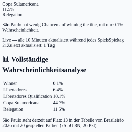
Copa Sulamericana
11.5%
Relegation
São Paulo hat wenig Chancen auf winning the title, mit nur 0.1%
Wahrscheinlichkeit.
Live — alle 10 Minuten aktualisiert während jedes Spiels
Spieltag
21
Zuletzt aktualisiert:
1 Tag
📊 Vollständige
Wahrscheinlichkeitsanalyse
Winner
0.1
%
Libertadores
6.4
%
Libertadores Qualification
10.1
%
Copa Sulamericana
44.7
%
Relegation
11.5
%
São Paulo steht derzeit auf Platz 13 in der Tabelle von Brasileirão
2026 mit 20 gespielten Partien (7S 5U 8N, 26 Pkt).