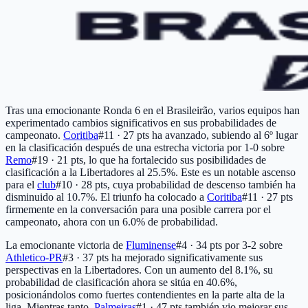
Tras una emocionante Ronda 6 en el Brasileirão, varios equipos han
experimentado cambios significativos en sus probabilidades de
campeonato.
Coritiba
#11 · 27 pts
ha avanzado, subiendo al 6º lugar
en la clasificación después de una estrecha victoria por 1-0 sobre
Remo
#19 · 21 pts
, lo que ha fortalecido sus posibilidades de
clasificación a la Libertadores al 25.5%. Este es un notable ascenso
para el
club
#10 · 28 pts
, cuya probabilidad de descenso también ha
disminuido al 10.7%. El triunfo ha colocado a
Coritiba
#11 · 27 pts
firmemente en la conversación para una posible carrera por el
campeonato, ahora con un 6.0% de probabilidad.
La emocionante victoria de
Fluminense
#4 · 34 pts
por 3-2 sobre
Athletico-PR
#3 · 37 pts
ha mejorado significativamente sus
perspectivas en la Libertadores. Con un aumento del 8.1%, su
probabilidad de clasificación ahora se sitúa en 40.6%,
posicionándolos como fuertes contendientes en la parte alta de la
liga. Mientras tanto,
Palmeiras
#1 · 47 pts
también vio mejorar sus