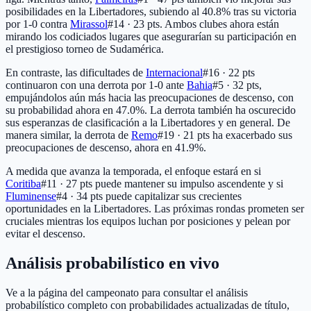
posibilidades en la Libertadores, subiendo al 40.8% tras su victoria
por 1-0 contra
Mirassol
#14 · 23 pts
. Ambos clubes ahora están
mirando los codiciados lugares que asegurarían su participación en
el prestigioso torneo de Sudamérica.
En contraste, las dificultades de
Internacional
#16 · 22 pts
continuaron con una derrota por 1-0 ante
Bahia
#5 · 32 pts
,
empujándolos aún más hacia las preocupaciones de descenso, con
su probabilidad ahora en 47.0%. La derrota también ha oscurecido
sus esperanzas de clasificación a la Libertadores y en general. De
manera similar, la derrota de
Remo
#19 · 21 pts
ha exacerbado sus
preocupaciones de descenso, ahora en 41.9%.
A medida que avanza la temporada, el enfoque estará en si
Coritiba
#11 · 27 pts
puede mantener su impulso ascendente y si
Fluminense
#4 · 34 pts
puede capitalizar sus crecientes
oportunidades en la Libertadores. Las próximas rondas prometen ser
cruciales mientras los equipos luchan por posiciones y pelean por
evitar el descenso.
Análisis probabilístico en vivo
Ve a la página del campeonato para consultar el análisis
probabilístico completo con probabilidades actualizadas de título,