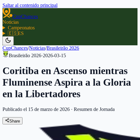
Saltar al contenido principal
CupChances
Noticias
Campeonatos
🇪🇸
ES
CupChances
/
Noticias
/
Brasileirão 2026
Brasileirão 2026
·
2026-03-15
Coritiba en Ascenso mientras
Fluminense Aspira a la Gloria
en la Libertadores
Publicado el 15 de marzo de 2026
·
Resumen de Jornada
Share