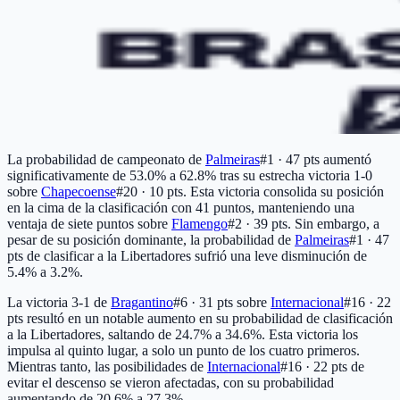
La probabilidad de campeonato de
Palmeiras
#1 · 47 pts
aumentó
significativamente de 53.0% a 62.8% tras su estrecha victoria 1-0
sobre
Chapecoense
#20 · 10 pts
. Esta victoria consolida su posición
en la cima de la clasificación con 41 puntos, manteniendo una
ventaja de siete puntos sobre
Flamengo
#2 · 39 pts
. Sin embargo, a
pesar de su posición dominante, la probabilidad de
Palmeiras
#1 · 47
pts
de clasificar a la Libertadores sufrió una leve disminución de
5.4% a 3.2%.
La victoria 3-1 de
Bragantino
#6 · 31 pts
sobre
Internacional
#16 · 22
pts
resultó en un notable aumento en su probabilidad de clasificación
a la Libertadores, saltando de 24.7% a 34.6%. Esta victoria los
impulsa al quinto lugar, a solo un punto de los cuatro primeros.
Mientras tanto, las posibilidades de
Internacional
#16 · 22 pts
de
evitar el descenso se vieron afectadas, con su probabilidad
aumentando de 20.6% a 27.3%.