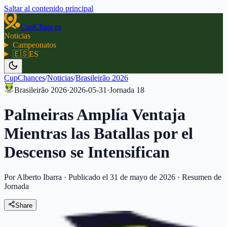
Saltar al contenido principal
CupChances
Noticias
Campeonatos
🇪🇸
ES
CupChances
/
Noticias
/
Brasileirão 2026
Brasileirão 2026
·
2026-05-31
·
Jornada
18
Palmeiras Amplía Ventaja
Mientras las Batallas por el
Descenso se Intensifican
Por Alberto Ibarra
·
Publicado el 31 de mayo de 2026
·
Resumen de
Jornada
Share