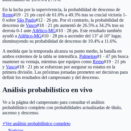
En la lucha por la supervivencia, la probabilidad de descenso de
Remo
#19 · 21 pts
cayó de 61.0% a 49.3% tras su crucial victoria 1-
0 sobre
São Paulo
#12 · 26 pts
. Por el contrario, la probabilidad de
descenso de
Vasco
#18 · 21 pts
aumentó de 26.5% a 34.2% tras su
derrota 0-1 ante
Atlético-MG
#10 · 28 pts
. Este resultado también
ayudó a
Atlético-MG
#10 · 28 pts
a ascender del 13° al 10° lugar,
disminuyendo su probabilidad de descenso de 19.4% a 11.6%.
A medida que la temporada alcanza su punto medio, la batalla en
ambos extremos de la tabla se intensifica.
Palmeiras
#1 · 47 pts
busca
mantener su ventaja, mientras que equipos como
Remo
#19 · 21 pts
y
Vasco
#18 · 21 pts
se esfuerzan por asegurar su estatus en la
primera división. Las próximas jornadas prometen ser decisivas para
definir los resultados del campeonato y del descenso.
Análisis probabilístico en vivo
Ve a la página del campeonato para consultar el análisis
probabilístico completo con probabilidades actualizadas de título,
ascenso y descenso.
⚡
Ver análisis probabilístico completo
←
Noticias