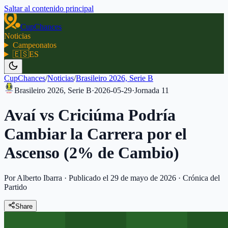
Saltar al contenido principal
CupChances
Noticias
Campeonatos
🇪🇸
ES
CupChances
/
Noticias
/
Brasileiro 2026, Serie B
Brasileiro 2026, Serie B
·
2026-05-29
·
Jornada
11
Avaí vs Criciúma Podría
Cambiar la Carrera por el
Ascenso (2% de Cambio)
Por Alberto Ibarra
·
Publicado el 29 de mayo de 2026
·
Crónica del
Partido
Share