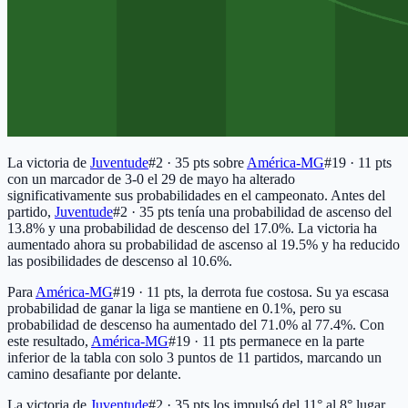
La victoria de
Juventude
#2 · 35 pts
sobre
América-MG
#19 · 11 pts
con un marcador de 3-0 el 29 de mayo ha alterado
significativamente sus probabilidades en el campeonato. Antes del
partido,
Juventude
#2 · 35 pts
tenía una probabilidad de ascenso del
13.8% y una probabilidad de descenso del 17.0%. La victoria ha
aumentado ahora su probabilidad de ascenso al 19.5% y ha reducido
las posibilidades de descenso al 10.6%.
Para
América-MG
#19 · 11 pts
, la derrota fue costosa. Su ya escasa
probabilidad de ganar la liga se mantiene en 0.1%, pero su
probabilidad de descenso ha aumentado del 71.0% al 77.4%. Con
este resultado,
América-MG
#19 · 11 pts
permanece en la parte
inferior de la tabla con solo 3 puntos de 11 partidos, marcando un
camino desafiante por delante.
La victoria de
Juventude
#2 · 35 pts
los impulsó del 11° al 8° lugar