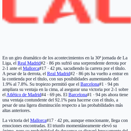
En un giro dramático de los acontecimientos en la 30ª jornada de La
Liga, el
Real Madrid
#2 · 86 pts
sufrió una sorprendente derrota por
2-1 ante el
Mallorca
#17 · 42 pts
, sacudiendo la carrera por el título.
A pesar de la derrota, el
Real Madrid
#2 · 86 pts
ha vuelto a entrar en
la contienda por el título, con sus posibilidades aumentando del
1.9% al 7.8%. Su tropiezo permitió que el
Barcelona
#1 · 94 pts
ampliara su ventaja en la cima, al asegurar una victoria por 2-1 sobre
el
Atlético de Madrid
#4 · 69 pts
. El
Barcelona
#1 · 94 pts
ahora tiene
una ventaja contundente del 92.1% para hacerse con el título, a
pesar de una ligera disminución respecto a las probabilidades más
altas anteriores.
La victoria del
Mallorca
#17 · 42 pts
, aunque emocionante, llega con
emociones encontradas. El triunfo momentáneamente elevó su
ánimo, pero su probabilidad de descenso se disparó bruscamente del