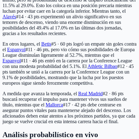
11.5% al 29.0%. Esto los coloca en una posición precaria mientras
luchan por evitar caer en la categoría inferior. Mientras tanto, el
Alavés
#14 · 43 pts
experimentó un alivio significativo en sus
temores de descenso, viendo una enorme disminución en sus
posibilidades del 49.4% al 17.0% en las últimas dos jornadas,
gracias a los resultados recientes.
En otros lugares, el
Betis
#5 · 60 pts
logró un empate sin goles contra
el
Espanyol
#11 · 46 pts
, pero vio cómo sus posibilidades de Europa
League disminuían ligeramente al 52.7%, mientras que el
Espanyol
#11 · 46 pts
entró en la carrera por la Conference League
con una modesta probabilidad del 5.1%. El
Athletic Bilbao
#12 · 45
pts
también se unió a la carrera por la Conference League con un
9.1% de posibilidades, mostrando que la lucha por los puestos
europeos sigue siendo ferozmente competitiva.
A medida que avanza la temporada, el
Real Madrid
#2 · 86 pts
buscará recuperar el impulso para mantener vivos sus sueños de
título, mientras que el
Mallorca
#17 · 42 pts
debe centrarse en
asegurar puntos vitales para mantenerse alejado del descenso. Los
aficionados deben estar atentos a los próximos partidos, ya que cada
juego se vuelve crucial en esta intensa carrera hacia el final.
Análisis probabilístico en vivo