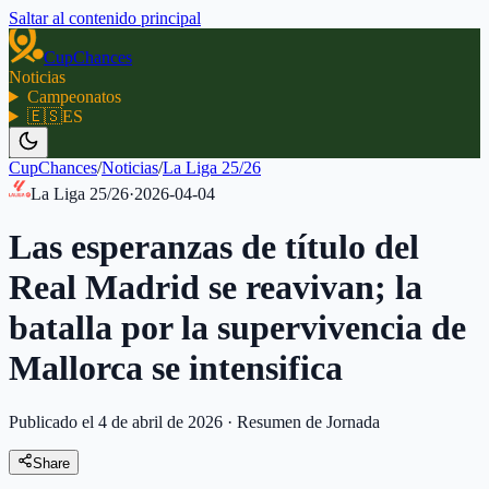
Saltar al contenido principal
CupChances
Noticias
Campeonatos
🇪🇸
ES
CupChances
/
Noticias
/
La Liga 25/26
La Liga 25/26
·
2026-04-04
Las esperanzas de título del
Real Madrid se reavivan; la
batalla por la supervivencia de
Mallorca se intensifica
Publicado el 4 de abril de 2026
·
Resumen de Jornada
Share