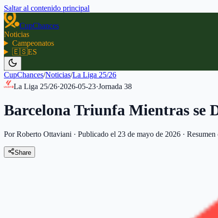
Saltar al contenido principal
CupChances
Noticias
Campeonatos
🇪🇸
ES
CupChances
/
Noticias
/
La Liga 25/26
La Liga 25/26
·
2026-05-23
·
Jornada
38
Barcelona Triunfa Mientras se D
Por Roberto Ottaviani
·
Publicado el 23 de mayo de 2026
·
Resumen 
Share