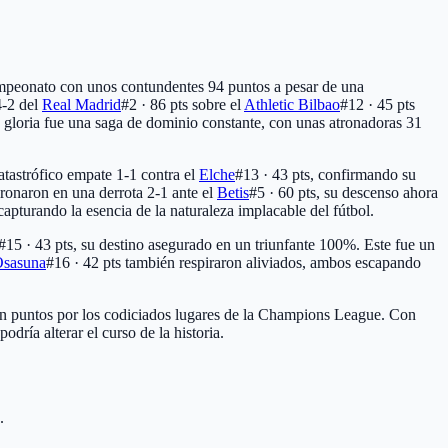
ampeonato con unos contundentes 94 puntos a pesar de una
4-2 del
Real Madrid
#2 · 86 pts
sobre el
Athletic Bilbao
#12 · 45 pts
a gloria fue una saga de dominio constante, con unas atronadoras 31
atastrófico empate 1-1 contra el
Elche
#13 · 43 pts
, confirmando su
onaron en una derrota 2-1 ante el
Betis
#5 · 60 pts
, su descenso ahora
pturando la esencia de la naturaleza implacable del fútbol.
#15 · 43 pts
, su destino asegurado en un triunfante 100%. Este fue un
sasuna
#16 · 42 pts
también respiraron aliviados, ambos escapando
en puntos por los codiciados lugares de la Champions League. Con
ría alterar el curso de la historia.
.