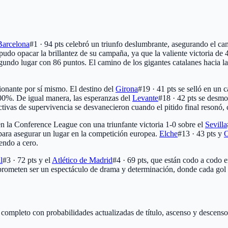
Barcelona
#1 · 94 pts
celebró un triunfo deslumbrante, asegurando el c
 pudo opacar la brillantez de su campaña, ya que la valiente victoria de 
gundo lugar con 86 puntos. El camino de los gigantes catalanes hacia l
cionante por sí mismo. El destino del
Girona
#19 · 41 pts
se selló en un c
100%. De igual manera, las esperanzas del
Levante
#18 · 42 pts
se desmor
as de supervivencia se desvanecieron cuando el pitido final resonó, ca
n la Conference League con una triunfante victoria 1-0 sobre el
Sevilla
s para asegurar un lugar en la competición europea.
Elche
#13 · 43 pts
y
O
endo a cero.
l
#3 · 72 pts
y el
Atlético de Madrid
#4 · 69 pts
, que están codo a codo 
rometen ser un espectáculo de drama y determinación, donde cada gol pod
o completo con probabilidades actualizadas de título, ascenso y descenso