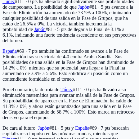
Túnez
#111 · 0 pts
ha alterado significativamente sus probabilidades
de campeonato. La posibilidad de que
Japón
#81 · 5 pts
avance a la
Fase de Eliminación ha aumentado de 73.5% a 100%, eliminando
cualquier posibilidad de una salida en la Fase de Grupos, que ha
caído de 26.5% a 0%. La victoria también incrementa la
probabilidad de
Japón
#81 · 5 pts
de llegar a la Final de 3.1% a
6.1%, indicando una fuerte tendencia ascendente en sus perspectivas
del torneo.
España
#69 · 7 pts
también ha confirmado su avance a la Fase de
Eliminación tras su victoria de 4-0 contra Arabia Saudita. Sus
posibilidades de una salida en la Fase de Grupos han disminuido de
14.2% a 0%, mientras que su potencial para llegar a la Final ha
aumentado de 3.9% a 5.6%. Esto solidifica su posición como un
contendiente formidable en el torneo.
Por el contrario, la derrota de
Túnez
#111 · 0 pts
ha llevado a su
eliminación matemática para avanzar más allá de la Fase de Grupos.
Su probabilidad de aparecer en la Fase de Eliminación ha caído de
41.3% a 0%, y ahora están garantizados para una salida en la Fase
de Grupos, aumentando de 58.7% a 100%. Esto marca un retroceso
decisivo para el equipo.
De cara al futuro,
Japón
#81 · 5 pts
y
España
#69 · 7 pts
buscarán
capitalizar su impulso en las próximas rondas, mientras que