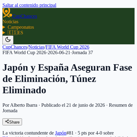
Saltar al contenido principal
CupChances
Noticias
Campeonatos
🇪🇸
ES
CupChances
/
Noticias
/
FIFA World Cup 2026
FIFA World Cup 2026
·
2026-06-21
·
Jornada
37
Japón y España Aseguran Fase
de Eliminación, Túnez
Eliminado
Por Alberto Ibarra
·
Publicado el 21 de junio de 2026
·
Resumen de
Jornada
Share
La victoria contundente de
Japón
#81 · 5 pts
por 4-0 sobre