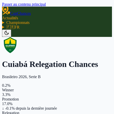
Passer au contenu principal
CupChances
Actualités
Championnats
🇫🇷
FR
Cuiabá Relegation Chances
Brasileiro 2026, Serie B
0.2%
Winner
3.3%
Promotion
17.0%
↓ -0.1%
depuis la dernière journée
Relegation