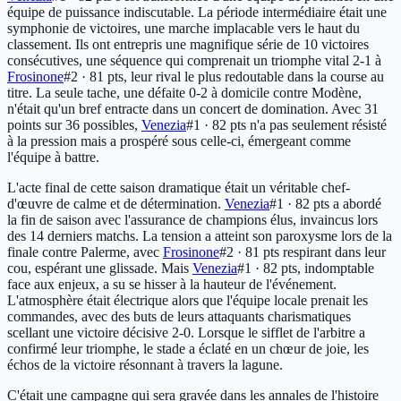
équipe de puissance indiscutable. La période intermédiaire était une
symphonie de victoires, une marche implacable vers le haut du
classement. Ils ont entrepris une magnifique série de 10 victoires
consécutives, une séquence qui comprenait un triomphe vital 2-1 à
Frosinone
#2 · 81 pts
, leur rival le plus redoutable dans la course au
titre. La seule tache, une défaite 0-2 à domicile contre Modène,
n'était qu'un bref entracte dans un concert de domination. Avec 31
points sur 36 possibles,
Venezia
#1 · 82 pts
n'a pas seulement résisté
à la pression mais a prospéré sous celle-ci, émergeant comme
l'équipe à battre.
L'acte final de cette saison dramatique était un véritable chef-
d'œuvre de calme et de détermination.
Venezia
#1 · 82 pts
a abordé
la fin de saison avec l'assurance de champions élus, invaincus lors
des 14 derniers matchs. La tension a atteint son paroxysme lors de la
finale contre Palerme, avec
Frosinone
#2 · 81 pts
respirant dans leur
cou, espérant une glissade. Mais
Venezia
#1 · 82 pts
, indomptable
face aux enjeux, a su se hisser à la hauteur de l'événement.
L'atmosphère était électrique alors que l'équipe locale prenait les
commandes, avec des buts de leurs attaquants charismatiques
scellant une victoire décisive 2-0. Lorsque le sifflet de l'arbitre a
confirmé leur triomphe, le stade a éclaté en un chœur de joie, les
échos de la victoire résonnant à travers la lagune.
C'était une campagne qui sera gravée dans les annales de l'histoire