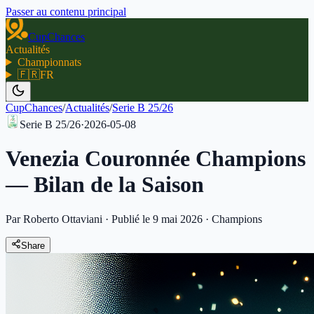
Passer au contenu principal
CupChances
Actualités
Championnats
🇫🇷
FR
CupChances
/
Actualités
/
Serie B 25/26
Serie B 25/26
·
2026-05-08
Venezia Couronnée Champions
— Bilan de la Saison
Par Roberto Ottaviani
·
Publié le 9 mai 2026
·
Champions
Share