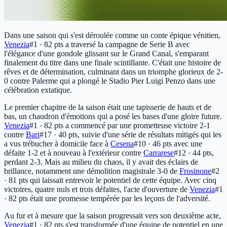
Dans une saison qui s'est déroulée comme un conte épique vénitien,
Venezia
#1 · 82 pts
a traversé la campagne de Serie B avec
l'élégance d'une gondole glissant sur le Grand Canal, s'emparant
finalement du titre dans une finale scintillante. C'était une histoire de
rêves et de détermination, culminant dans un triomphe glorieux de 2-
0 contre Palerme qui a plongé le Stadio Pier Luigi Penzo dans une
célébration extatique.
Le premier chapitre de la saison était une tapisserie de hauts et de
bas, un chaudron d'émotions qui a posé les bases d'une gloire future.
Venezia
#1 · 82 pts
a commencé par une prometteuse victoire 2-1
contre
Bari
#17 · 40 pts
, suivie d'une série de résultats mitigés qui les
a vus trébucher à domicile face à
Cesena
#10 · 46 pts
avec une
défaite 1-2 et à nouveau à l'extérieur contre
Carrarese
#12 · 44 pts
,
perdant 2-3. Mais au milieu du chaos, il y avait des éclairs de
brillance, notamment une démolition magistrale 3-0 de
Frosinone
#2
· 81 pts
qui laissait entrevoir le potentiel de cette équipe. Avec cinq
victoires, quatre nuls et trois défaites, l'acte d'ouverture de
Venezia
#1
· 82 pts
était une promesse tempérée par les leçons de l'adversité.
Au fur et à mesure que la saison progressait vers son deuxième acte,
Venezia
#1 · 82 pts
s'est transformée d'une équipe de potentiel en une