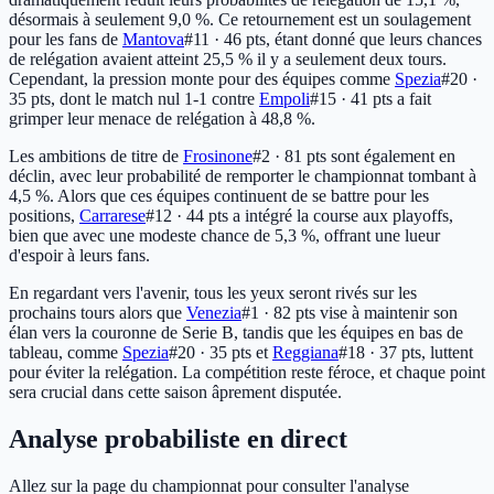
désormais à seulement 9,0 %. Ce retournement est un soulagement
pour les fans de
Mantova
#11 · 46 pts
, étant donné que leurs chances
de relégation avaient atteint 25,5 % il y a seulement deux tours.
Cependant, la pression monte pour des équipes comme
Spezia
#20 ·
35 pts
, dont le match nul 1-1 contre
Empoli
#15 · 41 pts
a fait
grimper leur menace de relégation à 48,8 %.
Les ambitions de titre de
Frosinone
#2 · 81 pts
sont également en
déclin, avec leur probabilité de remporter le championnat tombant à
4,5 %. Alors que ces équipes continuent de se battre pour les
positions,
Carrarese
#12 · 44 pts
a intégré la course aux playoffs,
bien que avec une modeste chance de 5,3 %, offrant une lueur
d'espoir à leurs fans.
En regardant vers l'avenir, tous les yeux seront rivés sur les
prochains tours alors que
Venezia
#1 · 82 pts
vise à maintenir son
élan vers la couronne de Serie B, tandis que les équipes en bas de
tableau, comme
Spezia
#20 · 35 pts
et
Reggiana
#18 · 37 pts
, luttent
pour éviter la relégation. La compétition reste féroce, et chaque point
sera crucial dans cette saison âprement disputée.
Analyse probabiliste en direct
Allez sur la page du championnat pour consulter l'analyse