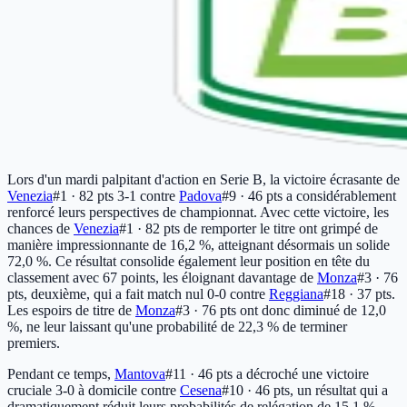
Lors d'un mardi palpitant d'action en Serie B, la victoire écrasante de
Venezia
#1 · 82 pts
3-1 contre
Padova
#9 · 46 pts
a considérablement
renforcé leurs perspectives de championnat. Avec cette victoire, les
chances de
Venezia
#1 · 82 pts
de remporter le titre ont grimpé de
manière impressionnante de 16,2 %, atteignant désormais un solide
72,0 %. Ce résultat consolide également leur position en tête du
classement avec 67 points, les éloignant davantage de
Monza
#3 · 76
pts
, deuxième, qui a fait match nul 0-0 contre
Reggiana
#18 · 37 pts
.
Les espoirs de titre de
Monza
#3 · 76 pts
ont donc diminué de 12,0
%, ne leur laissant qu'une probabilité de 22,3 % de terminer
premiers.
Pendant ce temps,
Mantova
#11 · 46 pts
a décroché une victoire
cruciale 3-0 à domicile contre
Cesena
#10 · 46 pts
, un résultat qui a
dramatiquement réduit leurs probabilités de relégation de 15,1 %,