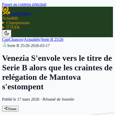
Passer au contenu principal
CupChances
Actualités
Championnats
🇫🇷
FR
CupChances
/
Actualités
/
Serie B 25/26
Serie B 25/26
·
2026-03-17
Venezia S'envole vers le titre de
Serie B alors que les craintes de
relégation de Mantova
s'estompent
Publié le 17 mars 2026
·
Résumé de Journée
Share